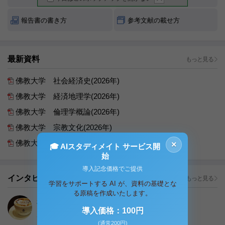
報告書の書き方
参考文献の載せ方
最新資料
もっと見る
佛教大学 社会経済史(2026年)
佛教大学 経済地理学(2026年)
佛教大学 倫理学概論(2026年)
佛教大学 宗教文化(2026年)
佛教大学 社会学概論(2026年)
×
🎓 AIスタディメイト サービス開
始
導入記念価格でご提供
インタビュー
もっと見る
学習をサポートする AI が、資料の基礎とな
る原稿を作成いたします。
神戸大卒 現役教師
導入価格：100円
資料保有数 :
21
件, 販売収益 :
494,360円
(通常200円)