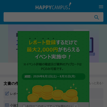
検索ワード入力
ログイン
無料会員登録
非会員購入確認
2026年8月1日(土) ~ 8月31日(月)
文書の作成方法
もっと見る
レポートの書き方
論文の書き方
小論文の書き方
読書感想文の書き方
今日はこのポップアップを開かない