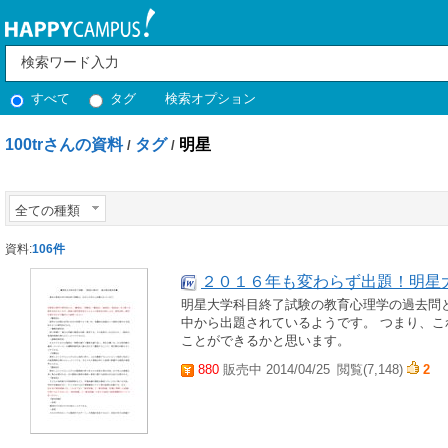
すべて
タグ
検索オプション
100trさんの資料
タグ
明星
/
/
全ての種類
資料:
106件
２０１６年も変わらず出題！明星大
明星大学科目終了試験の教育心理学の過去問と解
中から出題されているようです。 つまり、
ことができるかと思います。
880
販売中 2014/04/25
閲覧(7,148)
2