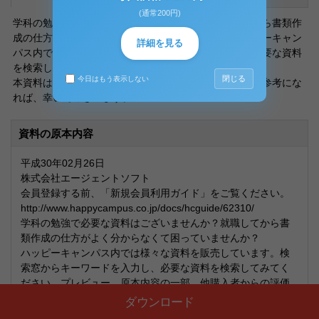
(通常200円)
学科の勉強で必要な資料はございませんか？就職してから書類作
成の仕方がよく分からなくて困っていませんか？ハッピーキャン
詳細を見る
パス内では様々な資料を販売しています。検索窓から必要な資料
を検索してみてください。
閉じる
今日はもう表示しない
本資料は、資料検索から購入まで説明しております。ご参考にな
れば、幸いでございます。
資料の原本内容
平成30年02月26日
株式会社エージェントソフト
会員登録する前、「新規会員利用ガイド」をご覧ください。
http://www.happycampus.co.jp/docs/hcguide/62310/
学科の勉強で必要な資料はございませんか？就職してから書
類作成の仕方がよく分からなくて困っていませんか？
ハッピーキャンパス内では様々な資料を販売しています。検
索窓からキーワードを入力し、必要な資料を検索してみてく
ださい。プレビュー、原本内容の一部、他購入者からの評価
を参考にして、ご自分に合った資料を探してみてください。
ダウンロード
なお、ハッピーキャンパスは会員様がご利用しやすいように