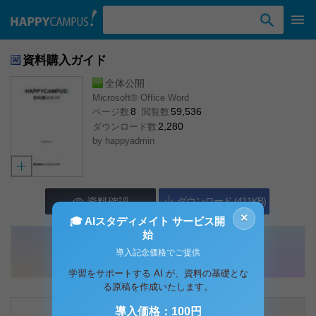
検索ワード入力
資料購入ガイド
全体公開
Microsoft® Office Word
8
59,536
ページ数
閲覧数
2,280
ダウンロード数
by
happyadmin
資料確認
ダウンロード (411KB)
×
🎓 AIスタディメイト サービス開
始
導入記念価格でご提供
学習をサポートする AI が、資料の基礎とな
る原稿を作成いたします。
内容説明
コメント（0件）
導入価格：100円