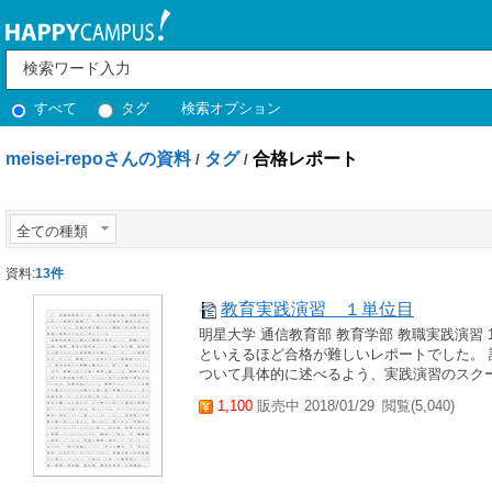
すべて
タグ
検索オプション
meisei-repoさんの資料
タグ
合格レポート
/
/
全ての種類
資料:
13件
教育実践演習 １単位目
明星大学 通信教育部 教育学部 教職実践演習 1
といえるほど合格が難しいレポートでした。
ついて具体的に述べるよう、実践演習のスクー
1,100
販売中 2018/01/29
閲覧(5,040)