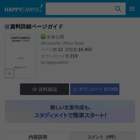
検索ワード入力
資料詳細ページガイド
全体公開
Microsoft® Office Word
12
16,402
ページ数
閲覧数
219
ダウンロード数
by
happyadmin
資料確認
ダウンロード (871KB)
内容説明
コメント（0件）