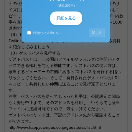
面の状態で資料内容を確認できます。また、資料は希望のサ
(通常200円)
イズに変更することもできます。変更の際には、ソースをコ
ピーして貼り付け、ソース内のwidth(幅) height(高さ)の" "内数
詳細を見る
字を直接変更します。widthは300～600、heightは250～1000
以内で変更することができます。
閉じる
今日はもう表示しない
（8）Twitterとfacebookにつぶやく
Twitterとfacebookに皆さんの資料や最近気になっている資料
を紹介してみましょう。
（9）ゲストパスを発行する
ゲストパスとは、非公開のファイルやフォルダに仲間がアク
セスできる権利を与える機能です。ゲストパスの使い方は、
該当するビューアーの右側にある[ゲストパスを発行する]をク
リックしてください。そして、発行されたゲストパスのURL
をコピーし共有したい仲間に送ることで発行完了となりま
す。
注意 ゲストパスを送ってもらった相手は、公開設定に関係
なく発行中止まで、そのアドレスを利用し、いくらでも該当
ファイルに接続可能ですので、気をつけてください。
ゲストパスのリストは、下記のアドレス先から確認すること
ができます。
http://www.happycampus.co.jp/guestpass/list.html