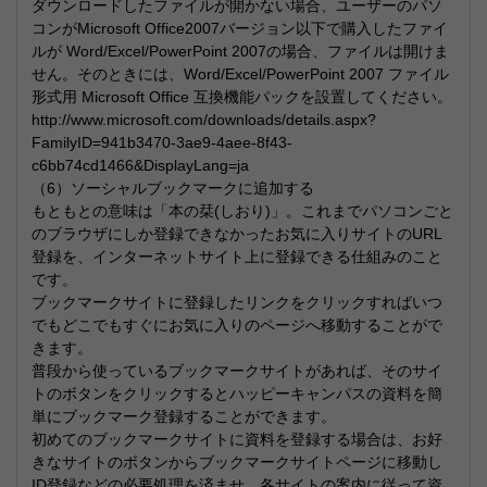
ダウンロードしたファイルが開かない場合、ユーザーのパソ
コンがMicrosoft Office2007バージョン以下で購入したファイ
ルが Word/Excel/PowerPoint 2007の場合、ファイルは開けま
せん。そのときには、Word/Excel/PowerPoint 2007 ファイル
形式用 Microsoft Office 互換機能パックを設置してください。
http://www.microsoft.com/downloads/details.aspx?
FamilyID=941b3470-3ae9-4aee-8f43-
c6bb74cd1466&DisplayLang=ja
（6）ソーシャルブックマークに追加する
もともとの意味は「本の栞(しおり)」。これまでパソコンごと
のブラウザにしか登録できなかったお気に入りサイトのURL
登録を、インターネットサイト上に登録できる仕組みのこと
です。
ブックマークサイトに登録したリンクをクリックすればいつ
でもどこでもすぐにお気に入りのページへ移動することがで
きます。
普段から使っているブックマークサイトがあれば、そのサイ
トのボタンをクリックするとハッピーキャンパスの資料を簡
単にブックマーク登録することができます。
初めてのブックマークサイトに資料を登録する場合は、お好
きなサイトのボタンからブックマークサイトページに移動し
ID登録などの必要処理を済ませ、各サイトの案内に従って資