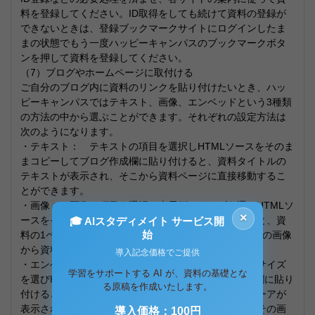
料を登録してください。ID取得をしても続けて資料の登録が
できないときは、登録ブックマークサイトにログインしたま
まの状態でもう一度ハッピーキャンパスのブックマークボタ
ンを押して資料を登録してください。
（7）ブログやホームページに取付ける
ご自分のブログ内に資料のリンクを貼り付けたいとき、ハッ
ピーキャンパスではテキスト、画像、エンベッドという3種類
の方法の中から選ぶことができます。それぞれの設定方法は
次のようになります。
・テキスト： テキストの項目を選択しHTMLソースをそのま
まコピーしてブログ作成欄に貼り付けると、資料タイトルの
テキストが表示され、そこから資料ページに直接移動するこ
とができます。
・画像： 画像の項目を選択し表示例のサイズを選びHTMLソ
×
ースをそのままコピーしてブログ作成欄に貼り付けると、資
🎓 AIスタディメイト サービス開
始
料の1ページ目のみが画像になったものが表示され、その画像
から資料ページに直接移動することができます。
導入記念価格でご提供
・エンベッド： エンベッドの項目を選択し表示例のサイズ
学習をサポートする AI が、資料の基礎とな
を選びHTMLソースをそのままコピーしてブログ作成欄に貼り
る原稿を作成いたします。
付けると、ブログ内にハッピーキャンパスと同じビューアが
表示され、リンクから資料ページに移動することなくその画
導入価格：100円