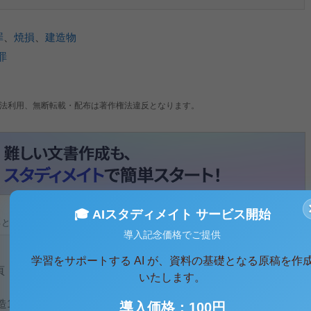
罪
、
焼損
、
建造物
罪
法利用、無断転載・配布は著作権法違反となります。
🎓 AIスタディメイト サービス開始
ると、テキストデータがみえます。 )
導入記念価格でご提供
学習をサポートする AI が、資料の基礎となる原稿を作
頁
いたします。
12階建マンションのほぼ中央部に設置された9人乗りエレベ
導入価格：100円