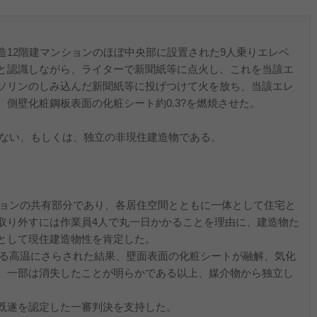
12階建マンションのほぼ中央部に設置された9人乗りエレベ
と認識しながら、ライターで新聞紙等に点火し、これを当該エ
ソリンのしみ込んだ新聞紙等に投げつけて火を放ち、当該エレ
側壁化粧鋼板表面の化粧シート約0.3?を燃焼させた。
がない、もしくは、独立の非現住建造物である。
ンションの共有部分であり、各居住空間とともに一体として住宅と
取り外すには作業員4人で丸一日かかることを理由に、建造物た
として現住建造物性を肯定した。
による高温にさらされた結果、壁面表面の化粧シートが融解、気化
、一部は消失したことが明らかである以上、媒介物から独立し
。
既遂を認定した一審判決を支持した。