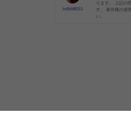
ります。 上記の
icefield0313
す。 著作権の侵
い。