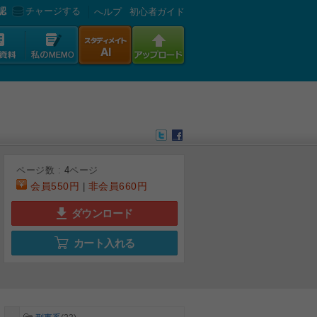
認
チャージする
へルプ
初心者ガイド
ページ数 :
4
ページ
会員
550円
非会員
660円
|
ダウンロード
カート入れる