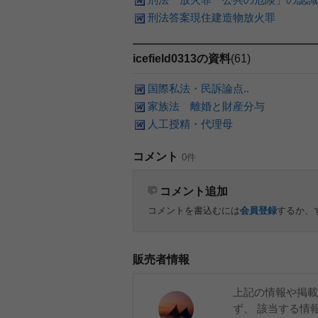
刑法答案現住建造物放火罪
icefield0313の資料
(61)
国際私法・民訴論点..
家族法 離婚と財産分与
人工授精・代理母
コメント
0件
コメント追加
コメントを書込むには
会員登録
するか、
販売者情報
上記の情報や掲載
ず、 該当する情