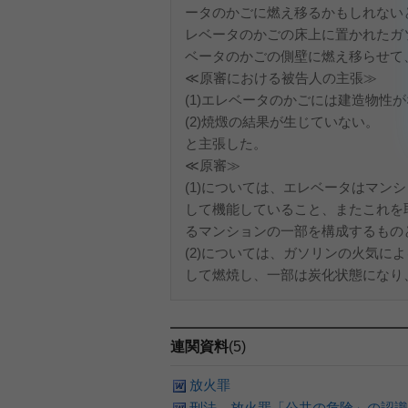
ータのかごに燃え移るかもしれない
レベータのかごの床上に置かれたガ
ベータのかごの側壁に燃え移らせて
≪原審における被告人の主張≫
(1)エレベータのかごには建造物性
(2)焼燬の結果が生じていない。
と主張した。
≪原審≫
(1)については、エレベータはマ
して機能していること、またこれを
るマンションの一部を構成するもの
(2)については、ガソリンの火気
して燃焼し、一部は炭化状態になり、
連関資料
(5)
放火罪
刑法 放火罪「公共の危険」の認識