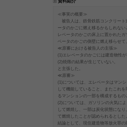
資料紹介
≪事実の概要≫
被告人は、鉄骨鉄筋コンクリート造
ータのかごに燃え移るかもしれない
レベータのかごの床上に置かれたガ
ベータのかごの側壁に燃え移らせて、
≪原審における被告人の主張≫
(1)エレベータのかごには建造物性
(2)焼燬の結果が生じていない。
と主張した。
≪原審≫
(1)については、エレベータはマ
して機能していること、またこれを
るマンションの一部を構成するもの
(2)については、ガソリンの火気
して燃焼し、一部は炭化状態になり
て燃焼したことが認められるとした
結論として、現住建造物等放火罪の