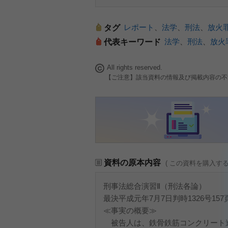
レポート
、
法学
、
刑法
、
放火
タグ
法学
、
刑法
、
放火
代表キーワード
All rights reserved.
【ご注意】該当資料の情報及び掲載内容の不
資料の原本内容
( この資料を購入す
刑事法総合演習Ⅱ（刑法各論）
最決平成元年7月7日判時1326号157
≪事実の概要≫
被告人は、鉄骨鉄筋コンクリート造