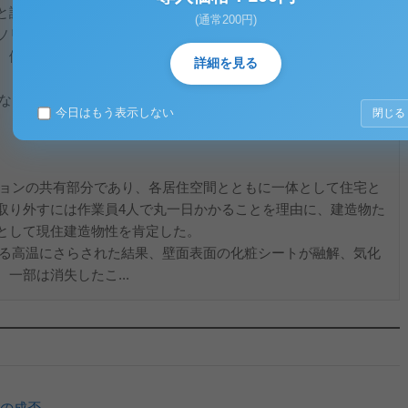
と認識しながら、ライターで新聞紙等に点火し、これを当該エ
(通常200円)
ソリンのしみ込んだ新聞紙等に投げつけて火を放ち、当該エレ
、側壁化粧鋼板表面の化粧シート約0.3㎡を燃焼させた。
詳細を見る
がない、もしくは、独立の非現住建造物である。
今日はもう表示しない
閉じる
ンションの共有部分であり、各居住空間とともに一体として住宅と
取り外すには作業員4人で丸一日かかることを理由に、建造物た
として現住建造物性を肯定した。
による高温にさらされた結果、壁面表面の化粧シートが融解、気化
一部は消失したこ...
の成否