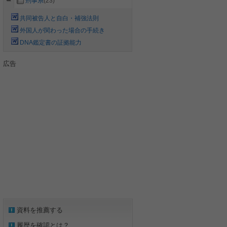
刑事系
(23)
共同被告人と自白・補強法則
外国人が関わった場合の手続き
DNA鑑定書の証拠能力
広告
資料を推薦する
履歴を確認とは？