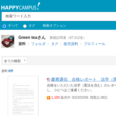
すべて
タグ
検索オプション
Green teaさん
累積訪問者（97,512名）
資料
フォルダ
タグ
販売資料
プロフィール
全ての種類
資料:
8件
慶應通信 合格レポート 法学（
合格をいただいた法学（憲法を含む）のレポ
し、コピペはご遠慮ください。
1,100
販売中 2023/03/06
閲覧(1,982)