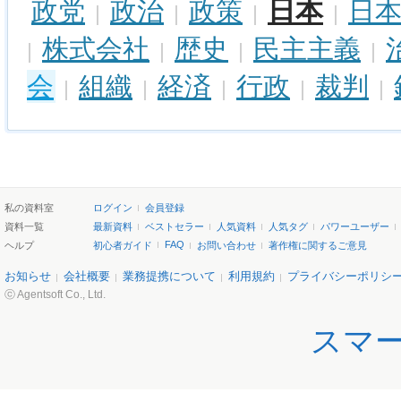
日本
政党
政治
政策
日
|
|
|
|
株式会社
歴史
民主主義
|
|
|
|
会
組織
経済
行政
裁判
|
|
|
|
|
私の資料室
ログイン
会員登録
資料一覧
最新資料
ベストセラー
人気資料
人気タグ
パワーユーザー
FAQ
ヘルプ
初心者ガイド
お問い合わせ
著作権に関するご意見
お知らせ
会社概要
業務提携について
利用規約
プライバシーポリシ
ⓒ Agentsoft Co., Ltd.
スマ