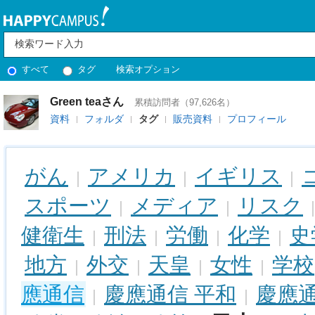
すべて
タグ
検索オプション
Green teaさん
累積訪問者（97,626名）
資料
フォルダ
タグ
販売資料
プロフィール
がん
アメリカ
イギリス
|
|
|
スポーツ
メディア
リスク
|
|
健衛生
刑法
労働
化学
史
|
|
|
|
地方
外交
天皇
女性
学校
|
|
|
|
應通信
慶應通信 平和
慶應通
|
|