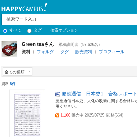
すべて
タグ
検索オプション
Green teaさん
累積訪問者（97,626名）
資料
フォルダ
タグ
販売資料
プロフィール
全ての種類
資料:
8件
慶應通信 日本史1 合格レポー
慶應通信日本史、大化の改新に関する合格レ
用ください。
1,100
販売中 2025/07/25
閲覧(664)