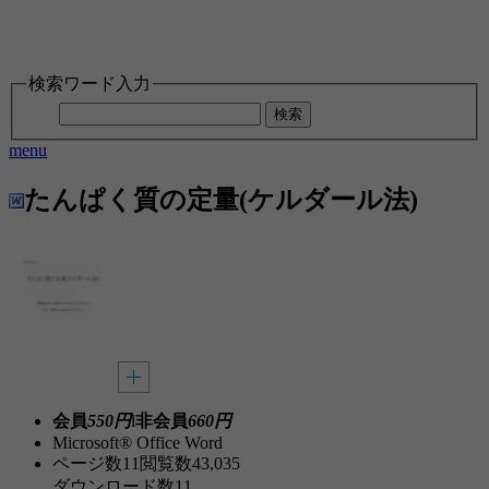
検索ワード入力
検索
menu
たんぱく質の定量(ケルダール法)
会員
550円
l
非会員
660円
Microsoft® Office Word
ページ数
11
閲覧数
43,035
ダウンロード数
11