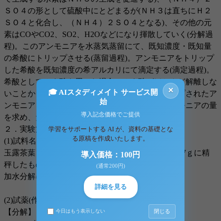
ＳＯ４の形として硫酸中にとどまるが(ＮＨ３は直ちにＨ２
ＳＯ４と化合し、（ＮＨ４）２ＳＯ４となる)、その他の元
素はCOやCO2、SO2、H2Oなどになり揮散していく(分解過
程)。このアンモニアを水蒸気蒸留にて、既知濃度・既知量
の希酸にトリップさせる(蒸留過程)。アンモニアをトリップ
した希酸を既知濃度の希アルカリにて滴定する(滴定過程)。
希酸としてホウ酸を用いた場合、ホウ酸がほとんど解離しな
×
🎓 AIスタディメイト サービス開
いことから、既知濃度の希酸にてホウ酸にトリップされたア
始
ンモニアを滴定する。滴定量から食品由来のアンモニアの量
導入記念価格でご提供
を求め、たんぱく質量に換算する。
２．実験方法
学習をサポートする AI が、資料の基礎とな
る原稿を作成いたします。
(1)試料名及び加水分解
玉露茶葉 (電子天秤にて、薬包紙に包んで約0.6〜0.7ｇに精
導入価格：100円
秤したもの。A、Bそれぞれで1つずつ準備する。)
(通常200円)
加水分解については操作の欄に詳しく書く。
詳細を見る
(2)試薬(作成方法)
【分解】
閉じる
今日はもう表示しない