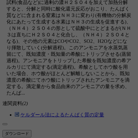
試料(食品など)に過剰の濃Ｈ２ＳＯ４を加えて加熱分解
すると、分解と同時に酸化還元反応がおこり、たんぱく
質などに含まれる窒素はＮＨ３に変わり(有機物の分解炭
化にあたって生成する水素はＮＨ３の生成を促進する)、
（ＮＨ４）２ＳＯ４の形として硫酸中にとどまるが(ＮＨ
３は直ちにＨ２ＳＯ４と化合し、（ＮＨ４）２ＳＯ４と
なる)、その他の元素はCOやCO2、SO2、H2Oなどにな
り揮散していく(分解過程)。このアンモニアを水蒸気蒸
留にて、既知濃度・既知量の希酸にトリップさせる(蒸留
過程)。アンモニアをトリップした希酸を既知濃度の希ア
ルカリにて滴定する(滴定過程)。希酸としてホウ酸を用
いた場合、ホウ酸がほとんど解離しないことから、既知
濃度の希酸にてホウ酸にトリップされたアンモニアを滴
定する。滴定量から食品由来のアンモニアの量を求め、
たんぱ...
連関資料
(2)
ケルダール法によるたんぱく質の定量
ダウンロード