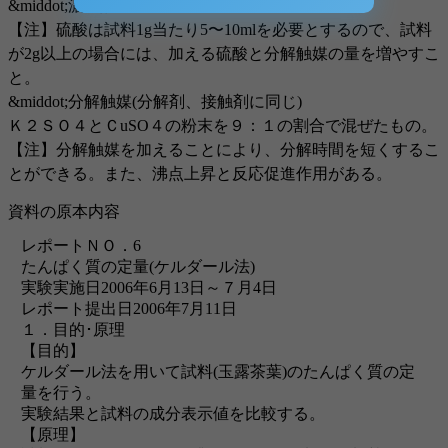
&middot;濃硫酸
【注】硫酸は試料1g当たり5〜10mlを必要とするので、試料
が2g以上の場合には、加える硫酸と分解触媒の量を増やすこ
と。
&middot;分解触媒(分解剤、接触剤に同じ)
Ｋ２ＳＯ４とＣuSO４の粉末を９：１の割合で混ぜたもの。
【注】分解触媒を加えることにより、分解時間を短くするこ
とができる。また、沸点上昇と反応促進作用がある。
資料の原本内容
レポートＮＯ．6
たんぱく質の定量(ケルダール法)
実験実施日2006年6月13日～７月4日
レポート提出日2006年7月11日
１．目的･原理
【目的】
ケルダール法を用いて試料(玉露茶葉)のたんぱく質の定
量を行う。
実験結果と試料の成分表示値を比較する。
【原理】