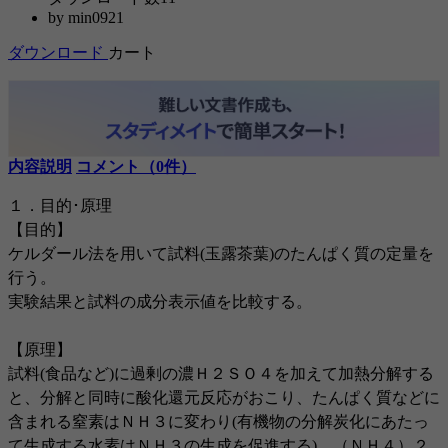
by
min0921
ダウンロード
カート
内容説明
コメント（0件）
１．目的･原理
【目的】
ケルダール法を用いて試料(玉露茶葉)のたんぱく質の定量を
行う。
実験結果と試料の成分表示値を比較する。
【原理】
試料(食品など)に過剰の濃Ｈ２ＳＯ４を加えて加熱分解する
と、分解と同時に酸化還元反応がおこり、たんぱく質などに
含まれる窒素はＮＨ３に変わり(有機物の分解炭化にあたっ
て生成する水素はＮＨ３の生成を促進する)、（ＮＨ４）２