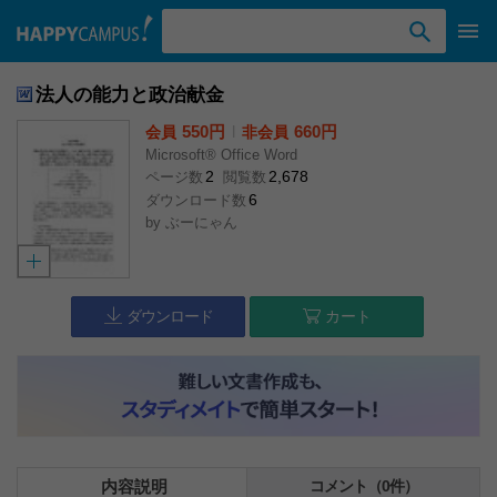
検索ワード入力
法人の能力と政治献金
550円
l
660円
会員
非会員
Microsoft® Office Word
2
2,678
ページ数
閲覧数
6
ダウンロード数
by
ぶーにゃん
ダウンロード
カート
内容説明
コメント（0件）