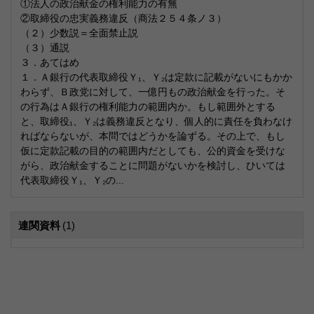
①法人の政治献金の権利能力の有無
②取締役の忠実義務違反（商法２５４条ノ３）
（２）少数説＝全面禁止説
（３）通説
３．あてはめ
１．Ａ銀行の代表取締役Ｙ₁、Ｙ₂は定款に記載がないにもかか
わらず、Ｂ政党に対して、一億円もの政治献金を行った。そ
の行為はＡ銀行の権利能力の範囲内か。もし範囲外とする
と、取締役₁、Ｙ₂は義務違反となり、個人的に責任を負わなけ
ればならないが、本問ではどうかを論ずる。その上で、もし
仮に定款記載の目的の範囲内だとしても、公的資金を受けな
がら、政治献金することに問題がないかを検討し、ひいては
代表取締役Ｙ₁、Ｙ₂の...
連関資料
(1)