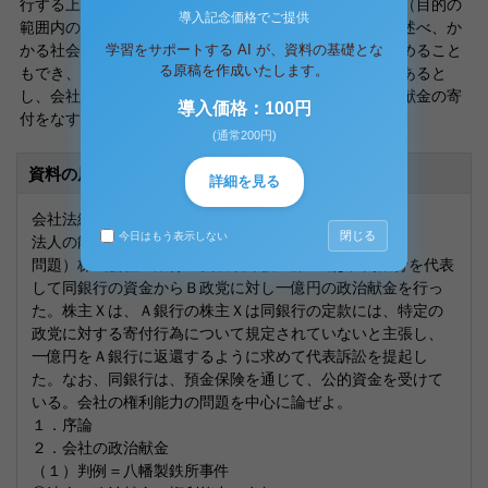
行する上で直接又は間接に必要な行為ならば、全てこれ（目的の
導入記念価格でご提供
範囲内の行為）に内包されるものと解するべきであると述べ、か
学習をサポートする AI が、資料の基礎とな
かる社会的作用に属する活動は、相当の価値と効果を認めること
る原稿を作成いたします。
もでき、間接的であっても目的遂行の上に必要なものであると
し、会社に対し期待ないし要請される限り、会社に政治献金の寄
導入価格：100円
付をなす能力がないとは言えないと判断した。
(通常200円)
資料の原本内容
詳細を見る
会社法総論
閉じる
今日はもう表示しない
法人の能力と政治献金
問題）株式会社Ａ銀行の代表取締役Ｙ₁、Ｙ₂は、同銀行を代表
して同銀行の資金からＢ政党に対し一億円の政治献金を行っ
た。株主Ｘは、Ａ銀行の株主Ｘは同銀行の定款には、特定の
政党に対する寄付行為について規定されていないと主張し、
一億円をＡ銀行に返還するように求めて代表訴訟を提起し
た。なお、同銀行は、預金保険を通じて、公的資金を受けて
いる。会社の権利能力の問題を中心に論ぜよ。
１．序論
２．会社の政治献金
（１）判例＝八幡製鉄所事件