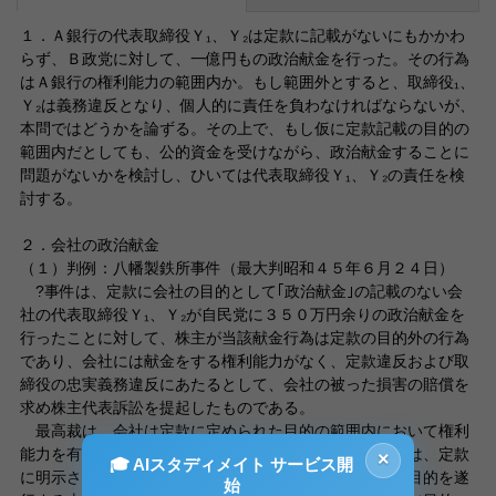
１．Ａ銀行の代表取締役Ｙ₁、Ｙ₂は定款に記載がないにもかかわ
らず、Ｂ政党に対して、一億円もの政治献金を行った。その行為
はＡ銀行の権利能力の範囲内か。もし範囲外とすると、取締役₁、
Ｙ₂は義務違反となり、個人的に責任を負わなければならないが、
本問ではどうかを論ずる。その上で、もし仮に定款記載の目的の
範囲内だとしても、公的資金を受けながら、政治献金することに
問題がないかを検討し、ひいては代表取締役Ｙ₁、Ｙ₂の責任を検
討する。
２．会社の政治献金
（１）判例：八幡製鉄所事件（最大判昭和４５年６月２４日）
?事件は、定款に会社の目的として｢政治献金｣の記載のない会
社の代表取締役Ｙ₁、Ｙ₂が自民党に３５０万円余りの政治献金を
行ったことに対して、株主が当該献金行為は定款の目的外の行為
であり、会社には献金をする権利能力がなく、定款違反および取
締役の忠実義務違反にあたるとして、会社の被った損害の賠償を
求め株主代表訴訟を提起したものである。
最高裁は、会社は定款に定められた目的の範囲内において権利
能力を有するとしながらも、その目的の範囲内の行為とは、定款
×
🎓 AIスタディメイト サービス開
に明示された目的自体に限局されるものではなく、その目的を遂
始