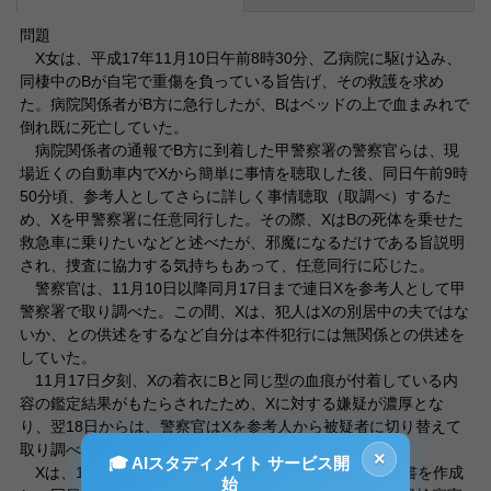
問題
X女は、平成17年11月10日午前8時30分、乙病院に駆け込み、
同棲中のBが自宅で重傷を負っている旨告げ、その救護を求め
た。病院関係者がB方に急行したが、Bはベッドの上で血まみれで
倒れ既に死亡していた。
病院関係者の通報でB方に到着した甲警察署の警察官らは、現
場近くの自動車内でXから簡単に事情を聴取した後、同日午前9時
50分頃、参考人としてさらに詳しく事情聴取（取調べ）するた
め、Xを甲警察署に任意同行した。その際、XはBの死体を乗せた
救急車に乗りたいなどと述べたが、邪魔になるだけである旨説明
され、捜査に協力する気持ちもあって、任意同行に応じた。
警察官は、11月10日以降同月17日まで連日Xを参考人として甲
警察署で取り調べた。この間、Xは、犯人はXの別居中の夫ではな
いか、との供述をするなど自分は本件犯行には無関係との供述を
していた。
11月17日夕刻、Xの着衣にBと同じ型の血痕が付着している内
容の鑑定結果がもたらされたため、Xに対する嫌疑が濃厚とな
り、翌18日からは、警察官はXを参考人から被疑者に切り替えて
取り調べ始めた。
×
🎓 AIスタディメイト サービス開
Xは、11月19日午後になって、本件犯行を認めて上申書を作成
始