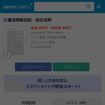
検索ワード入力
違法排除法則・自白法則
550円
l
660円
会員
非会員
Microsoft® Office Word
5
2,779
ページ数
閲覧数
0
ダウンロード数
by
icefield0313
ダウンロード
カート
内容説明
コメント（0件）