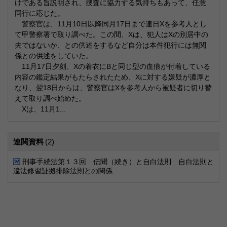
けである旨説明され、捜査に協力する気持ちもあって、任意
同行に応じた。
警察官は、11月10日以降同月17日まで連日Xを参考人とし
て甲警察署で取り調べた。この間、Xは、犯人はXの別居中の
夫ではないか、との供述をするなど自分は本件犯行には無関
係との供述をしていた。
11月17日夕刻、Xの着衣にBと同じ型の血痕が付着している
内容の鑑定結果がもたらされたため、Xに対する嫌疑が濃厚と
なり、翌18日からは、警察官はXを参考人から被疑者に切り替
えて取り調べ始めた。
Xは、11月1...
連関資料
(2)
刑事手続法第１３回 伝聞（続き）と自白法則 自白法則と
違法修習証拠排除法則との関係