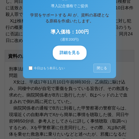
し、同日午後9時32分、通常逮捕された。その後、翌20日検察官
導入記念価格でご提供
に送致され、同月21日勾留され、勾留延長を経て、12月10日本件
殺人罪で起訴された。
学習をサポートする AI が、資料の基礎とな
Xは検察官送致になった11月20日、検察官の弁解録取に対し犯
る原稿を作成いたします。
行の概要を認め、その旨の供述調書が作成されたが、同日のうち
導入価格：100円
に否認に転じ、翌21日の裁判官の勾留質問でも否認した。同月24
(通常200円)
日に改めて自白したが、その後は再度否認に転じている。
詳細を見る
資料の原本内容
閉じる
刑事法総合演習Ⅲ（刑事訴訟法）
今日はもう表示しない
問題
X女は、平成17年11月10日午前8時30分、乙病院に駆け込
み、同棲中のBが自宅で重傷を負っている旨告げ、その救護を
求めた。病院関係者がB方に急行したが、Bはベッドの上で血
まみれで倒れ既に死亡していた。
病院関係者の通報でB方に到着した甲警察署の警察官らは、
現場近くの自動車内でXから簡単に事情を聴取した後、同日午
前9時50分頃、参考人としてさらに詳しく事情聴取（取調べ）
するため、Xを甲警察署に任意同行した。その際、XはBの死
体を乗せた救急車に乗りたいなどと述べたが、邪魔になるだ