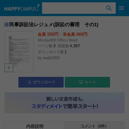
検索ワード入力
民事訴訟法レジュメ(訴訟の審理 その1)
550円
l
660円
会員
非会員
Microsoft® Office Word
3
4,387
ページ数
閲覧数
1
ダウンロード数
by
wady0202
ダウンロード
カート
内容説明
コメント（0件）