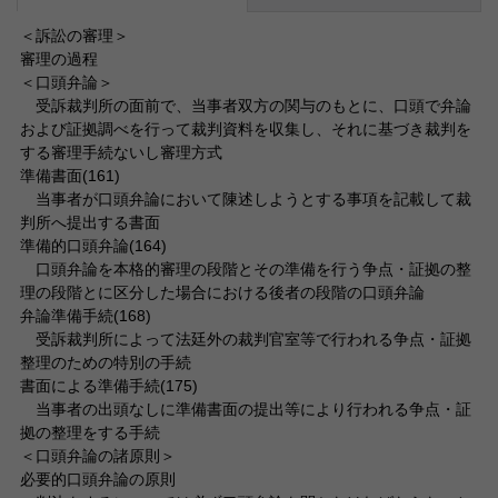
＜訴訟の審理＞
審理の過程
＜口頭弁論＞
受訴裁判所の面前で、当事者双方の関与のもとに、口頭で弁論
および証拠調べを行って裁判資料を収集し、それに基づき裁判を
する審理手続ないし審理方式
準備書面(161)
当事者が口頭弁論において陳述しようとする事項を記載して裁
判所へ提出する書面
準備的口頭弁論(164)
口頭弁論を本格的審理の段階とその準備を行う争点・証拠の整
理の段階とに区分した場合における後者の段階の口頭弁論
弁論準備手続(168)
受訴裁判所によって法廷外の裁判官室等で行われる争点・証拠
整理のための特別の手続
書面による準備手続(175)
当事者の出頭なしに準備書面の提出等により行われる争点・証
拠の整理をする手続
＜口頭弁論の諸原則＞
必要的口頭弁論の原則