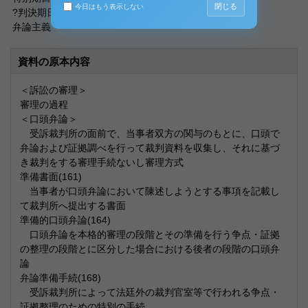
閉じる
今日はもう表示しない
?判決期日前(251?)、証拠調べ期日(183、94)
弁論主義
資料の原本内容
＜訴訟の審理＞
審理の過程
＜口頭弁論＞
受訴裁判所の面前で、当事者双方の関与のもとに、口頭で
弁論および証拠調べを行って裁判資料を収集し、それに基づ
き裁判をする審理手続ないし審理方式
準備書面(161)
当事者が口頭弁論において陳述しようとする事項を記載し
て裁判所へ提出する書面
準備的口頭弁論(164)
口頭弁論を本格的審理の段階とその準備を行う争点・証拠
の整理の段階とに区分した場合における後者の段階の口頭弁
論
弁論準備手続(168)
受訴裁判所によって法廷外の裁判官室等で行われる争点・
証拠整理のための特別の手続