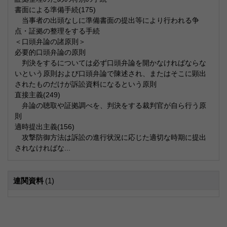
書面による準備手続(175)
当事者の出頭なしに準備書面の提出等により行われる争
点・証拠の整理をする手続
＜口頭弁論の諸原則＞
必要的口頭弁論の原則
判決をするについては必ず口頭弁論を開かなければならな
いという原則および口頭弁論で陳述され、またはそこに顕出
されたものだけが訴訟資料になるという原則
直接主義(249)
弁論の聴取や証拠調べを、判決をする裁判官が自ら行う原
則
適時提出主義(156)
攻撃防御方法は訴訟の進行状況に応じた適切な時期に提出
されなければな...
連関資料
(1)