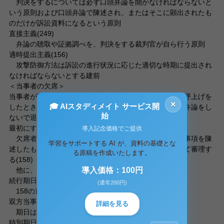
判決をするについては必ず口頭弁論を開かなければならないと
いう原則および口頭弁論で陳述され、またはそこに顕出されたも
のだけが訴訟資料になるという原則
直接主義(249)
弁論の聴取や証拠調べを、判決をする裁判官が自ら行う原則
適時提出主義(156)
攻撃防御方法は訴訟の進行状況に応じた適切な時期に提出され
なければならないとする建前
＜当事者の欠席＞
当事者が適法な呼出しを受けながら、その期日の事件の呼上げを
×
🎓 AIスタディメイト サービス開
したときに法廷に出頭しないか出頭しても事件について弁論をし
始
ないで退廷すること
最初にすべき口頭弁論期日における一方当事者の欠席
導入記念価格でご提供
欠席者が提出した訴状、答弁書、準備書面に記載した事項を陳
学習をサポートする AI が、資料の基礎とな
述したものと擬制し、これと相手方の弁論をつき合わせて審理す
る原稿を作成いたします。
る(158)
他に、297、161?、159?、181?、183、243?
導入価格：100円
続行期日における一方当事者の欠席
(通常200円)
158の適用なし、244但書、266?
双方当事者の欠席
詳細を見る
期日は終了、183，251?、263、244
特別期日における欠席