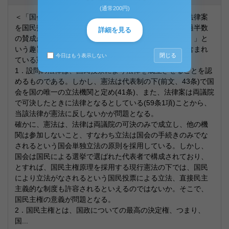
(通常200円)
＜「国会は、必要があると認めるときは、議決により法律案
を国民投票に付することができる。その場合、投票の過半数
詳細を見る
の賛成があるときは、右法律案は法律として成立する。」と
いう趣旨の法律が制定されたと仮定する。この法律に含まれ
閉じる
今日はもう表示しない
ている憲法上の問題について論じなさい。＞
1．設問の法律は、国民投票により法律を成立させることを認
めるものである。しかし、憲法は代表制の下(前文、43条)で国
会を国の唯一の立法機関と定め(41条)、また、法律案は両議院
で可決したときに法律となるとしている(59条1項)ことから、
当該法律が憲法に反しないかが問題となる。
確かに、憲法は、法律は両議院の可決のみで成立し、他の機
関は参加しないこと、すなわち立法は国会の手続きのみでな
されるという国会単独立法の原則を採用している。しかし、
国会は国民による選挙で選ばれた代表者で構成されており、
とすれば、国民主権原理を採用する現行憲法の下では、国民
により立法がなされるという国民投票による立法、直接民主
主義的な制度も許容されるといえるのではないか。そこで、
国民主権の意義が問題となる。
2．国民主権とは、国政についての最高の決定権、つまり、
国...