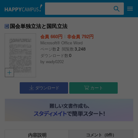
検索ワード入力
国会単独立法と国民立法
660円
l
792円
会員
非会員
Microsoft® Office Word
2
3,248
ページ数
閲覧数
0
ダウンロード数
by
wady0202
ダウンロード
カート
内容説明
コメント（0件）