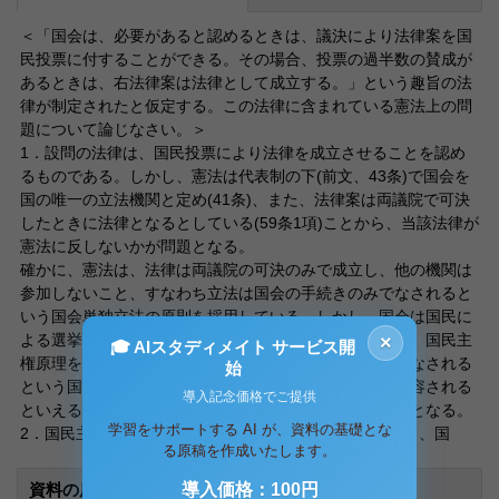
＜「国会は、必要があると認めるときは、議決により法律案を国
民投票に付することができる。その場合、投票の過半数の賛成が
あるときは、右法律案は法律として成立する。」という趣旨の法
律が制定されたと仮定する。この法律に含まれている憲法上の問
題について論じなさい。＞
1．設問の法律は、国民投票により法律を成立させることを認め
るものである。しかし、憲法は代表制の下(前文、43条)で国会を
国の唯一の立法機関と定め(41条)、また、法律案は両議院で可決
したときに法律となるとしている(59条1項)ことから、当該法律が
憲法に反しないかが問題となる。
確かに、憲法は、法律は両議院の可決のみで成立し、他の機関は
参加しないこと、すなわち立法は国会の手続きのみでなされると
いう国会単独立法の原則を採用している。しかし、国会は国民に
よる選挙で選ばれた代表者で構成されており、とすれば、国民主
×
🎓 AIスタディメイト サービス開
権原理を採用する現行憲法の下では、国民により立法がなされる
始
という国民投票による立法、直接民主主義的な制度も許容される
導入記念価格でご提供
といえるのではないか。そこで、国民主権の意義が問題となる。
学習をサポートする AI が、資料の基礎とな
2．国民主権とは、国政についての最高の決定権、つまり、国
る原稿を作成いたします。
資料の原本内容
導入価格：100円