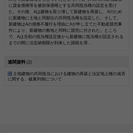
に貸金債権等を被担保債権とする共同抵当権の設定を受け
た。その後、Aは建物を取り壊して新建物を再築し、Xのため
に新建物に土地と同順位の共同抵当権を設定した。そして、
新建物はAの債務不履行を理由にXが申し立てた不動産競売事
件により、新建物の敷地と同時に競売に付された。ところ
で、Aは当初の抵当権設定後から新建物に抵当権が設定される
までの間に法定納期限が到来した国税を滞...
連関資料
(2)
土地建物の共同抵当における建物の再築と法定地上権の成否
に関する、破棄判例について