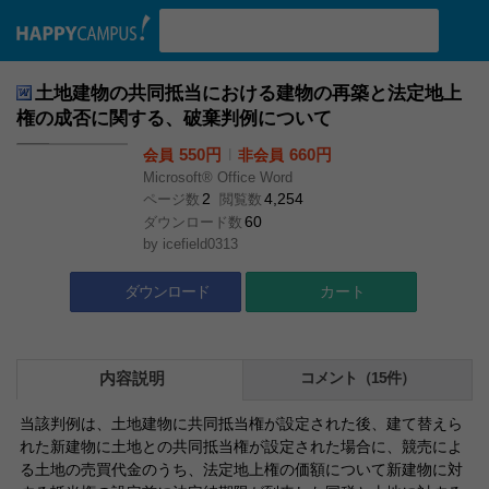
検索ワード入力
土地建物の共同抵当における建物の再築と法定地上
権の成否に関する、破棄判例について
550円
l
660円
会員
非会員
Microsoft® Office Word
2
4,254
ページ数
閲覧数
60
ダウンロード数
by
icefield0313
ダウンロード
カート
内容説明
コメント（15件）
当該判例は、土地建物に共同抵当権が設定された後、建て替えら
れた新建物に土地との共同抵当権が設定された場合に、競売によ
る土地の売買代金のうち、法定地上権の価額について新建物に対