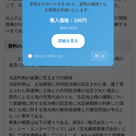
学習をサポートする AI が、資料の基礎とな
こで、Xは配当異議の申出をし、配当異議の訴えを提起した。
る原稿を作成いたします。
以上のように、新建物のために法定地上権は成立せず、Yの国税
導入価格：100円
債権がXの債権に優先するのは新建物の価額のみであると解する
(通常200円)
べきである。
詳細を見る
資料の原本内容
閉じる
今日はもう表示しない
土地建物の共同抵当における建物の再築と法定地上権の
成否に関する、破棄判例について
当該判例が破棄に至るまでの経緯
当該判例は、土地建物に共同抵当権が設定された後、建て替
えられた新建物に土地との共同抵当権が設定された場合に、
競売による土地の売買代金のうち、法定地上権の価額につい
て新建物に対する抵当権の設定前に法定納期限が到来した国
税と土地に対する抵当権の被担保債権との優劣関係が争点と
なった事件である。
事案の概要は以下の通りである。原告X（株式会社シー・エ
ル・シー・エンタープライズ）はA（宝化礦産業株式会社）に
対して貸金債権を有していたところ、AからA所有の土地建物