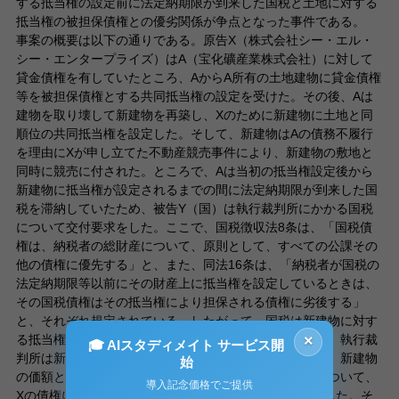
する抵当権の設定前に法定納期限が到来した国税と土地に対する
抵当権の被担保債権との優劣関係が争点となった事件である。
事案の概要は以下の通りである。原告X（株式会社シー・エル・
シー・エンタープライズ）はA（宝化礦産業株式会社）に対して
貸金債権を有していたところ、AからA所有の土地建物に貸金債権
等を被担保債権とする共同抵当権の設定を受けた。その後、Aは
建物を取り壊して新建物を再築し、Xのために新建物に土地と同
順位の共同抵当権を設定した。そして、新建物はAの債務不履行
を理由にXが申し立てた不動産競売事件により、新建物の敷地と
同時に競売に付された。ところで、Aは当初の抵当権設定後から
新建物に抵当権が設定されるまでの間に法定納期限が到来した国
税を滞納していたため、被告Y（国）は執行裁判所にかかる国税
について交付要求をした。ここで、国税徴収法8条は、「国税債
権は、納税者の総財産について、原則として、すべての公課その
他の債権に優先する」と、また、同法16条は、「納税者が国税の
法定納期限等以前にその財産上に抵当権を設定しているときは、
その国税債権はその抵当権により担保される債権に劣後する」
と、それぞれ規定されている。したがって、国税は新建物に対す
る抵当権の被担保債権に優先することになる。このため、執行裁
×
🎓 AIスタディメイト サービス開
判所は新建物のために法定地上権が成立するものとして、新建物
始
の価額と新建物のための法定地上権の価額との合計額について、
導入記念価格でご提供
Xの債権に優先して国税に配当する内容の配当表を作成した。そ