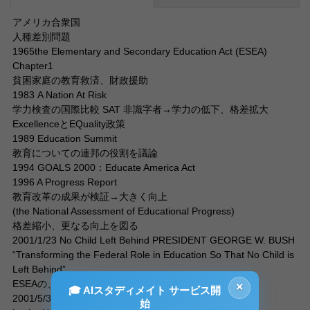
アメリカ合衆国
人種差別問題
1965the Elementary and Secondary Education Act (ESEA)
Chapter1
貧困家庭の教育救済、財政援助
1983 A Nation At Risk
学力検査の国際比較 SAT 非識字者→学力の低下、格差拡大
ExcellenceとEQuality政策
1989 Education Summit
教育についての連邦の役割を議論
1994 GOALS 2000：Educate America Act
1996 A Progress Report
教育改革の成果が検証→大きく向上
(the National Assessment of Educational Progress)
格差縮小、更なる向上を図る
2001/1/23 No Child Left Behind PRESIDENT GEORGE W. BUSH
“Transforming the Federal Role in Education So That No Child is
Left Behind”
ESEAの、施行されてからの最も大きな改正
×
🎓 AIスタディメイト サービス開
2001/5/31 The Condition of Education 2001 → 資料
始