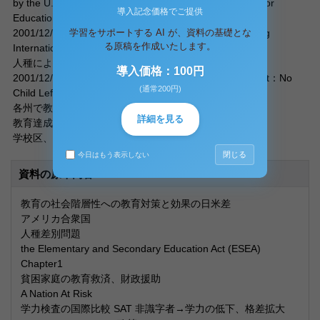
by the U.S. Department of Education’s National Center for
導入記念価格でご提供
Education Statistics (NCES).
学習をサポートする AI が、資料の基礎とな
2001/12/4 PISAの結果…「U.S. Students Average Among
る原稿を作成いたします。
International Peers」
人種により成績に格差
導入価格：100円
2001/12/12 House-Senate Education Conference Report：No
(通常200円)
Child Left Behind
各州で教育基準の設定
詳細を見る
教育達成度のテスト、結果の公表
学校区、州に付与される資金の自由度が上がる。
閉じる
今日はもう表示しない
資料の原本内容
教育の社会階層性への教育対策と効果の日米差
アメリカ合衆国
人種差別問題
the Elementary and Secondary Education Act (ESEA)
Chapter1
貧困家庭の教育救済、財政援助
A Nation At Risk
学力検査の国際比較 SAT 非識字者→学力の低下、格差拡大