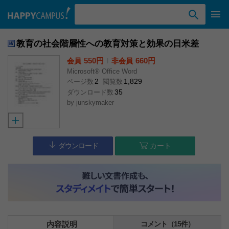
検索ワード入力
教育の社会階層性への教育対策と効果の日米差
550円
l
660円
会員
非会員
Microsoft® Office Word
2
1,829
ページ数
閲覧数
35
ダウンロード数
by
junskymaker
ダウンロード
カート
内容説明
コメント（15件）