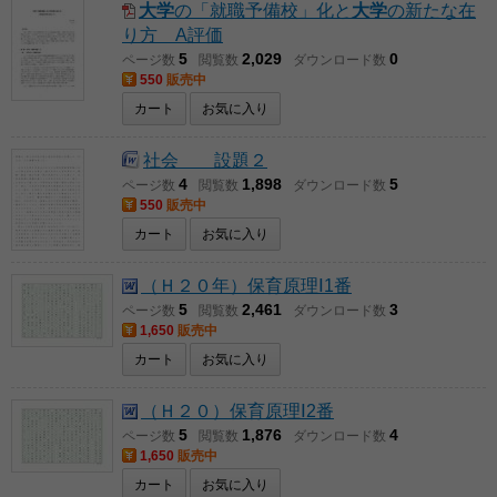
大学
の「就職予備校」化と
大学
の新たな在
り方 A評価
5
2,029
0
ページ数
閲覧数
ダウンロード数
550
販売中
カート
お気に入り
社会 設題２
4
1,898
5
ページ数
閲覧数
ダウンロード数
550
販売中
カート
お気に入り
（Ｈ２０年）保育原理Ⅰ1番
5
2,461
3
ページ数
閲覧数
ダウンロード数
1,650
販売中
カート
お気に入り
（Ｈ２０）保育原理Ⅰ2番
5
1,876
4
ページ数
閲覧数
ダウンロード数
1,650
販売中
カート
お気に入り