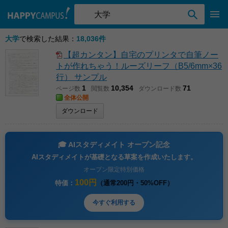
検索ワード入力
大学
で検索した結果：
18,036件
【超カンタン】自宅のプリンタで自筆ノー
トが作れちゃう！ルーズリーフ（B5/6mm×36
行） サンプル
1
10,354
71
ページ数
閲覧数
ダウンロード数
全体公開
ダウンロード
🎓 AIスタディメイト オープン記念
AIスタディメイトが基礎となる草案を作成いたします。
オープン限定特別価格
100円
特価：
（通常200円・50%OFF）
今すぐ利用する