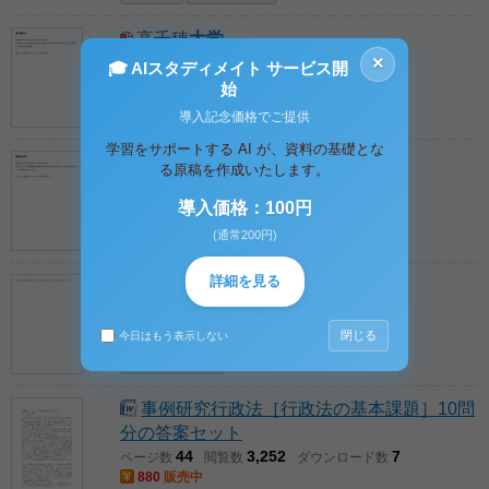
高千穂
大学
×
1
915
0
ページ数
閲覧数
ダウンロード数
🎓 AIスタディメイト サービス開
全体公開
始
ダウンロード
導入記念価格でご提供
学習をサポートする AI が、資料の基礎とな
駿河台
大学
る原稿を作成いたします。
1
816
0
ページ数
閲覧数
ダウンロード数
導入価格：100円
全体公開
ダウンロード
(通常200円)
詳細を見る
明星
大学
学校図書
1
771
0
ページ数
閲覧数
ダウンロード数
全体公開
閉じる
今日はもう表示しない
ダウンロード
事例研究行政法［行政法の基本課題］10問
分の答案セット
44
3,252
7
ページ数
閲覧数
ダウンロード数
880
販売中