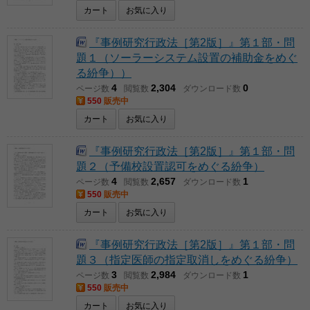
カート
お気に入り
『事例研究行政法［第2版］』第１部・問
題１（ソーラーシステム設置の補助金をめぐ
る紛争））
4
2,304
0
ページ数
閲覧数
ダウンロード数
550
販売中
カート
お気に入り
『事例研究行政法［第2版］』第１部・問
題２（予備校設置認可をめぐる紛争）
4
2,657
1
ページ数
閲覧数
ダウンロード数
550
販売中
カート
お気に入り
『事例研究行政法［第2版］』第１部・問
題３（指定医師の指定取消しをめぐる紛争）
3
2,984
1
ページ数
閲覧数
ダウンロード数
550
販売中
カート
お気に入り