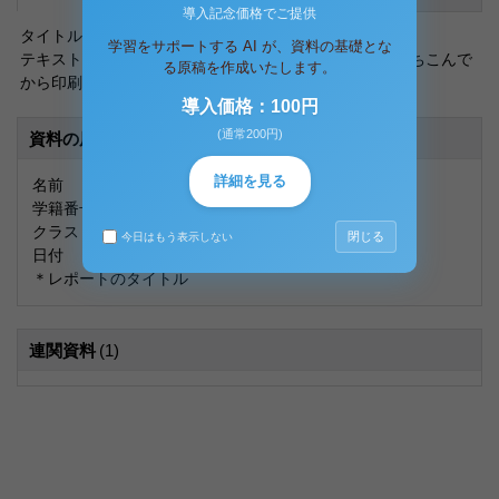
導入記念価格でご提供
タイトルをロゴ風にしたレポート表紙。
学習をサポートする AI が、資料の基礎とな
テキストボックスもキチンと配置してありますので、打ちこんで
る原稿を作成いたします。
から印刷もできます。
導入価格：100円
(通常200円)
資料の原本内容
詳細を見る
名前
学籍番号
クラス
閉じる
今日はもう表示しない
日付
＊レポートのタイトル
連関資料
(1)