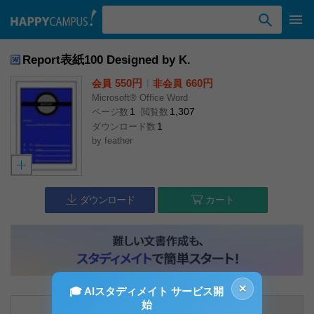
検索ワード入力
Report表紙100 Designed by K.
550円
l
660円
会員
非会員
Microsoft® Office Word
1
1,307
ページ数
閲覧数
1
ダウンロード数
by
feather
ダウンロード
カート
×
🎓 AIスタディメイト サービス開
始
内容説明
コメント（0件）