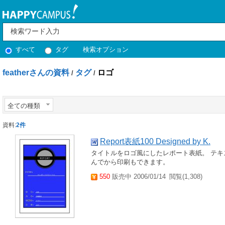
すべて
タグ
検索オプション
featherさんの資料
タグ
ロゴ
/
/
全ての種類
資料:
2件
Report表紙100 Designed by K.
タイトルをロゴ風にしたレポート表紙。 テ
んでから印刷もできます。
550
販売中 2006/01/14
閲覧(1,308)