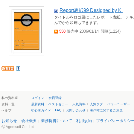
Report表紙99 Designed by K.
タイトルをロゴ風にしたレポート表紙。 テ
んでから印刷もできます。
550
販売中 2006/01/14
閲覧(1,224)
私の資料室
ログイン
会員登録
資料一覧
最新資料
ベストセラー
人気資料
人気タグ
パワーユーザー
FAQ
ヘルプ
初心者ガイド
お問い合わせ
著作権に関するご意見
お知らせ
会社概要
業務提携について
利用規約
プライバシーポリシ
ⓒ Agentsoft Co., Ltd.