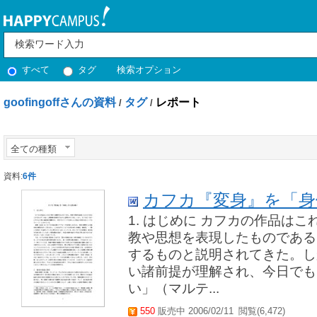
すべて
タグ
検索オプション
goofingoffさんの資料
タグ
レポート
/
/
全ての種類
資料:
6件
カフカ『変身』を「身
1. はじめに カフカの作品は
教や思想を表現したものである
するものと説明されてきた。し
い諸前提が理解され、今日でも
い」（マルテ...
550
販売中 2006/02/11
閲覧(6,472)