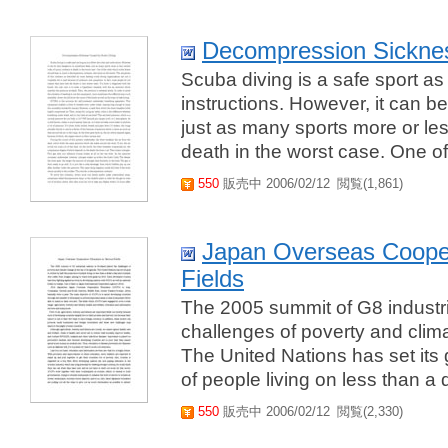
Decompression Sickne
Scuba diving is a safe sport as
instructions. However, it can b
just as many sports more or less
death in the worst case. One of
550
販売中 2006/02/12
閲覧(1,861)
Japan Overseas Cooper
Fields
The 2005 summit of G8 industri
challenges of poverty and clima
The United Nations has set its 
of people living on less than a 
550
販売中 2006/02/12
閲覧(2,330)