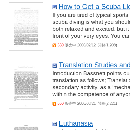
How to Get a Scuba Li
If you are tired of typical sport
scuba diving is what you shoul
both relaxed and excited, but i
front of your very eyes. You ca
550
販売中 2006/02/12
閲覧(1,908)
Translation Studies an
Introduction Bassnett points o
translation as follows; Transla
secondary activity, as a ‘mechan
within the competence of anyone
550
販売中 2006/08/21
閲覧(2,221)
Euthanasia