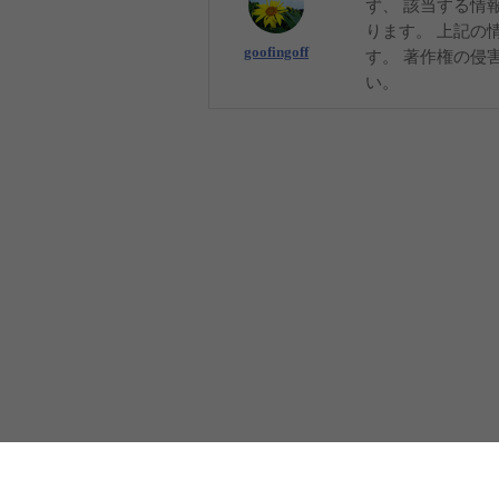
ず、 該当する情
ります。 上記の
goofingoff
す。 著作権の侵
い。