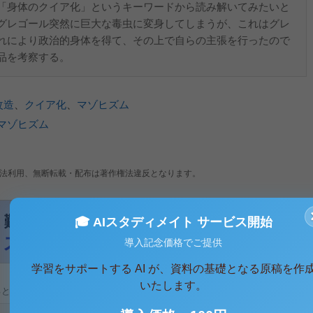
「身体のクイア化」というキーワードから読み解いてみたいと
グレゴール突然に巨大な毒虫に変身してしまうが、これはグレ
れにより政治的身体を得て、その上で自らの主張を行ったので
品を考察する。
改造
、
クイア化
、
マゾヒズム
マゾヒズム
法利用、無断転載・配布は著作権法違反となります。
🎓 AIスタディメイト サービス開始
導入記念価格でご提供
学習をサポートする AI が、資料の基礎となる原稿を作
いたします。
ると、テキストデータがみえます。 )