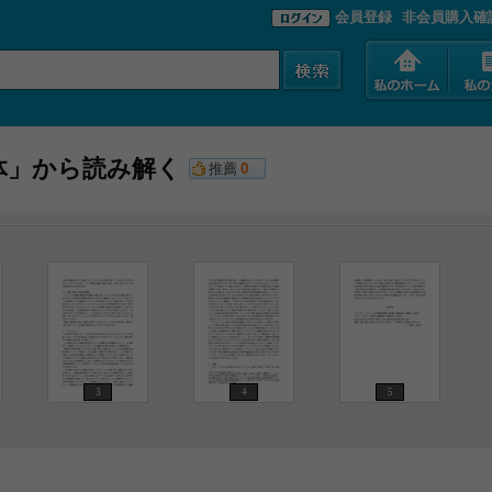
会員登録
非会員購入確
体」から読み解く
推薦
0
3
4
5