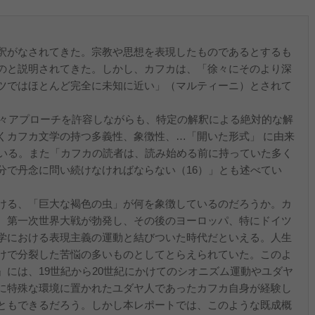
釈がなされてきた。宗教や思想を表現したものであるとするも
のと説明されてきた。しかし、カフカは、「徐々にそのより深
ツではほとんど完全に未知に近い」（マルティーニ）とされて
様々アプローチを許容しながらも、特定の解釈による絶対的な解
くカフカ文学の持つ多義性、象徴性、…「開いた形式」 に由来
ている。また「カフカの読者は、読み始める前に持っていた多く
分で丹念に問い続けなければならない（16）」とも述べてい
ける、「巨大な褐色の虫」が何を象徴しているのだろうか。カ
、第一次世界大戦が勃発し、その後のヨーロッパ、特にドイツ
学における表現主義の運動と結びついた時代だといえる。人生
けで分裂した苦悩の多いものとしてとらえられていた。このよ
には、19世紀から20世紀にかけてのシオニズム運動やユダヤ
に特殊な環境に置かれたユダヤ人であったカフカ自身が経験し
ともできるだろう。しかし本レポートでは、このような既成概