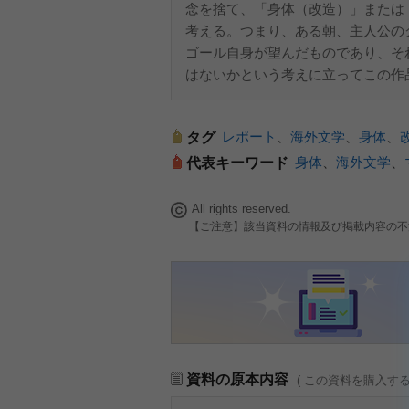
念を捨て、「身体（改造）」または
考える。つまり、ある朝、主人公の
ゴール自身が望んだものであり、そ
はないかという考えに立ってこの作
レポート
、
海外文学
、
身体
、
タグ
身体
、
海外文学
、
代表キーワード
All rights reserved.
【ご注意】該当資料の情報及び掲載内容の不
資料の原本内容
( この資料を購入す