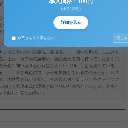
導入価格：100円
解く
(通常200円)
がなされてきた。宗教や思想を表現したものであるとするもの
詳細を見る
と説明されてきた。しかし、カフカは、「徐々にそのより深い
ではほとんど完全に未知に近い」（マルティーニ）とされてい
今日はもう表示しない
閉じる
々アプローチを許容しながらも、特定の解釈による絶対的な解答
カフカ文学の持つ多義性、象徴性、…「開いた形式」 に由来し
いる。また「カフカの読者は、読み始める前に持っていた多くの
で丹念に問い続けなければならない（16）」とも述べている。
る、「巨大な褐色の虫」が何を象徴しているのだろうか。カフ
第一次世界大戦が勃発し、その後のヨーロッパ、特にドイツに
における表現主義の運動と結びついた時代だといえる。人生と
分裂した苦悩の多い...