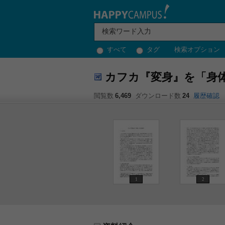
すべて
タグ
検索オプション
カフカ『変身』を「身
閲覧数
6,469
ダウンロード数
24
履歴確認
1
2