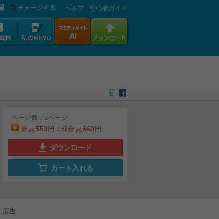
認
チャージする
へルプ
初心者ガイド
ページ数 :
5
ページ
会員
550円
非会員
660円
|
ダウンロード
カート入れる
広告