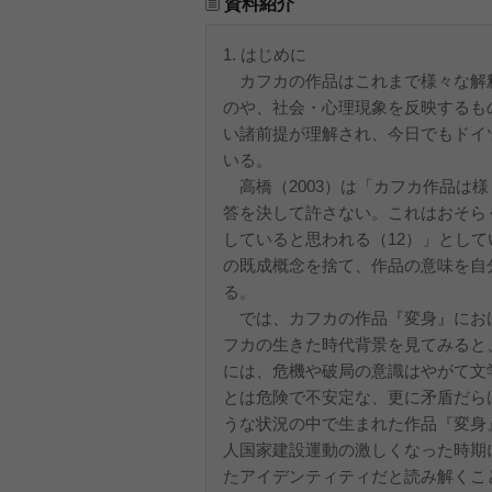
資料紹介
1. はじめに
カフカの作品はこれまで様々な解
のや、社会・心理現象を反映するも
い諸前提が理解され、今日でもドイ
いる。
高橋（2003）は「カフカ作品は
答を決して許さない。これはおそら
していると思われる（12）」とし
の既成概念を捨て、作品の意味を自
る。
では、カフカの作品『変身』にお
フカの生きた時代背景を見てみると
には、危機や破局の意識はやがて文
とは危険で不安定な、更に矛盾だら
うな状況の中で生まれた作品『変身』
人国家建設運動の激しくなった時期
たアイデンティティだと読み解くこ