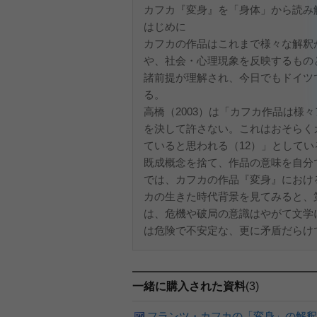
カフカ『変身』を「身体」から読み
はじめに
カフカの作品はこれまで様々な解釈
や、社会・心理現象を反映するもの
諸前提が理解され、今日でもドイツ
る。
高橋（2003）は「カフカ作品は様
を決して許さない。これはおそらく
ていると思われる（12）」として
既成概念を捨て、作品の意味を自分
では、カフカの作品『変身』におけ
カの生きた時代背景を見てみると、
は、危機や破局の意識はやがて文学
は危険で不安定な、更に矛盾だらけで
一緒に購入された資料
(3)
フランツ・カフカの「変身」の解釈