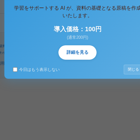
学習をサポートする AI が、資料の基礎となる原稿を作
いたします。
導入価格：100円
(通常200円)
資料
人気タグ
パワーユーザー
検索
詳細を見る
わせ
著作権に関するご意見
利用規約
プライバシーポリシー
著作権規定
特定商取引法に基づく表示
今日はもう表示しない
閉じる