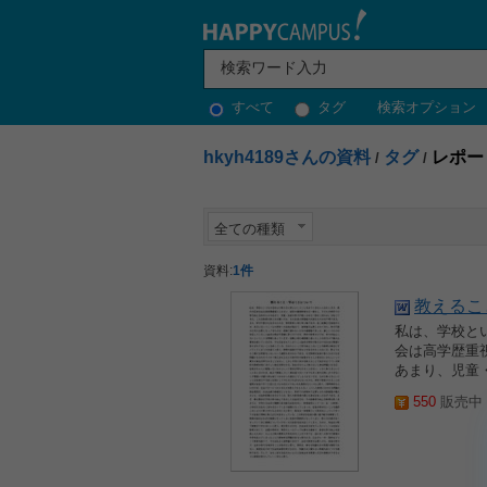
すべて
タグ
検索オプション
hkyh4189さんの資料
タグ
レポー
/
/
全ての種類
資料:
1件
教えるこ
私は、学校と
会は高学歴重
あまり、児童
550
販売中 2