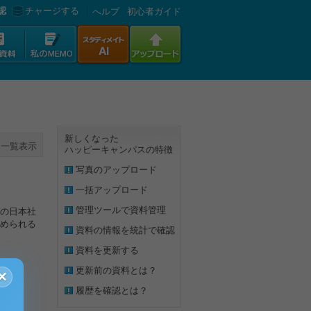
認
チャージする
へルプ
初心者ガイド
新しくなった
一覧表示
ハッピーキャンパスの特徴
写真のアップロード
一括アップロード
管理ツールで資料管理
の日本社
められる
資料の情報を統計で確認
資料を更新する
更新前の資料とは？
×
履歴を確認とは？