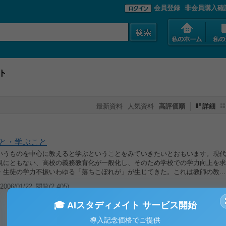
会員登録
非会員購入確
ト
最新資料
人気資料
高評価順
詳細
と・学ぶこと
いうものを中心に教えると学ぶということをみていきたいとおもいます。現代
視にともない、高校の義務教育化が一般化し、そのため学校での学力向上を求
・生徒の学力不振いわゆる「落ちこぼれが」が生じてきた。これは教師の教...
006/01/22
閲覧(2,405)
🎓 AIスタディメイト サービス開始
導入記念価格でご提供