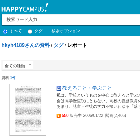
すべて
タグ
検索オプション
hkyh4189さんの資料
タグ
レポート
/
/
全ての種類
資料:
1件
教えること・学ぶこと
私は、学校というものを中心に教えると学ぶ
会は高学歴重視にともない、高校の義務教育
あまり、児童・生徒の学力不振いわゆる「落ち
550
販売中 2006/01/22
閲覧(2,405)