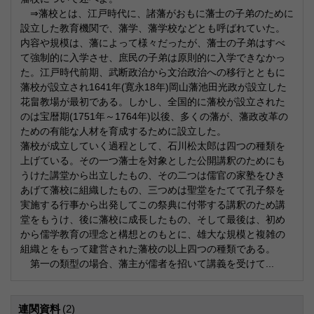
⇒藩校とは、江戸時代に、諸藩がおもに藩士の子弟のために
設立した教育機関で、藩学、藩学校などとも呼ばれていた。
内容や規模は、藩によって様々だったが、藩士の子弟はすべ
て強制的に入学させ、庶民の子弟は原則的に入学できなかっ
た。江戸時代前期、武断政治から文治政治への移行とともに
藩校が設立され1641年(寛永18年)岡山藩池田光政が設立した
花畠教場が最初である。しかし、全国的に藩校が設立された
のは宝暦期(1751年～1764年)以後、多くの藩が、藩政改革の
ための有能な人材を育成するために設立した。
藩校が成立していく過程として、石川松太郎は四つの種類を
上げている。その一つ藩士を対象とした公開講釈のためにも
うけた講堂から出立したもの、その二つは儒官の家塾をひき
あげて藩校に組織したもの、三つめは聖堂をたてて孔子祭を
実施する行事から出発してこの祭典に付帯する講釈のため講
堂をもうけ、後に藩校に成長したもの、そして最後は、初め
から儒学教育の理念と構想とのもとに、雄大な規模と複雑の
組織とをもって建営された藩校の以上四つの種類である。
第一の類型の場合、藩主が儒者を招いて講義を受けて...
連関資料
(2)