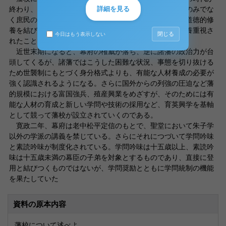
詳細を見る
終わり、大名が地方官としての性格をもち、武士は武力のみでな
く庶民の上にたつ治者としての役割を担うことになり、道徳的修
養を結びついた文の要求が増し、登用においても文の教養重視さ
閉じる
今日はもう表示しない
れたことにもとづく。
近世末期になると、幕府の権威が落ち、逆に諸藩の政治力が台
頭してくるが、諸藩ではこうした困難な状況、事態を切り抜ける
ため世襲制にもとづく身分格式よりも、有能な人材養成の必要が
強く認識されるようになる。さらに国外からの列強の圧迫など藩
的規模における富国強兵、殖産興業をめざすが、そのためには有
能な人材の育成と新しい学問や技術の採用など、育英興学を基軸
として競って藩校が設立されていくのである。
寛政二年、幕府は老中松平定信のもとで、聖堂において朱子学
以外の学派の講義を禁じている。さらにそれにつづいて学問吟味
と素読吟味が制度化されている。学問吟味は十五歳以上、素読吟
味は十五歳未満の幕臣の子弟を対象とするものであり、直接に登
用と結びつくものではないが、学問奨励とともに学問統制の機能
を果たしていた
資料の原本内容
藩校について述べよ。