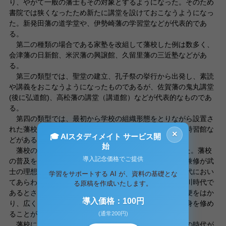
り、やがて一般の藩士もその対象とするようになった。そのため
書院では狭くなったため新たに講堂を設けておこなうようになっ
た。新発田藩の道学堂や、伊勢崎藩の学習堂などが代表的であ
る。
第二の種類の場合である家塾を改組して藩校した例は数多く、
会津藩の日新館、米沢藩の興譲館、久留里藩の三近塾などがあ
る。
第三の類型では、聖堂の建立、孔子祭の挙行から出発し、素読
や講義をおこなうようになったものであるが、佐賀藩の鬼丸講堂
(後に弘道館)、高松藩の講堂（講道館）などが代表的なものであ
る。
第四の類型では、最初から学校の組織形態をとりながら設置さ
れた藩校で、水戸の弘道館、高田藩の修道館、熊本藩の時習館な
×
🎓 AIスタディメイト サービス開
どがある。
始
藩校の発展期には全国に255校、ほぼ全藩につくられた。藩校
導入記念価格でご提供
の普及を支えたものとして、まず徳川時代において文武兼修が武
士の理想とされたことが重要である。この思想は鎌倉時代におい
学習をサポートする AI が、資料の基礎とな
てあらわれているが、文武両道の形式が一定したのは徳川時代で
る原稿を作成いたします。
あるとされている。文事のおいては文字を知り、日用の便をはか
導入価格：100円
り、広く古今の事跡を知り、人情に通じ、成敗に鑑みて身を修め
ることが目的とされている。
(通常200円)
藩校において文武兼修が目的とされたが、それは戦乱の時代が