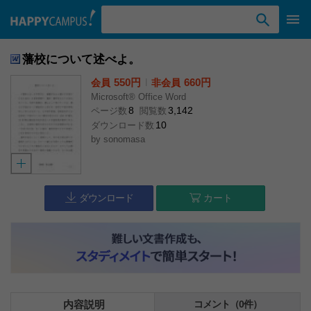
検索ワード入力
藩校について述べよ。
550円
l
660円
会員
非会員
Microsoft® Office Word
8
3,142
ページ数
閲覧数
10
ダウンロード数
by
sonomasa
ダウンロード
カート
内容説明
コメント（0件）