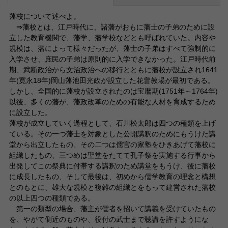
藩校について述べよ。
⇒藩校とは、江戸時代に、諸藩がおもに藩士の子弟のために設
立した教育機関で、藩学、藩学校などとも呼ばれていた。内容や
規模は、藩によって様々だったが、藩士の子弟はすべて強制的に
入学させ、庶民の子弟は原則的に入学できなかった。江戸時代前
期、武断政治から文治政治への移行とともに藩校が設立され1641
年(寛永18年)岡山藩池田光政が設立した花畠教場が最初である。
しかし、全国的に藩校が設立されたのは宝暦期(1751年～1764年)
以後、多くの藩が、藩政改革のための有能な人材を育成するため
に設立した。
藩校が成立していく過程として、石川松太郎は四つの種類を上げ
ている。その一つ藩士を対象とした公開講釈のためにもうけた講
堂から出立したもの、その二つは儒官の家塾をひきあげて藩校に
組織したもの、三つめは聖堂をたてて孔子祭を実施する行事から
出発してこの祭典に付帯する講釈のため講堂をもうけ、後に藩校
に成長したもの、そして最後は、初めから儒学教育の理念と構想
とのもとに、雄大な規模と複雑の組織とをもって建営された藩校
の以上四つの種類である。
第一の類型の場合、藩主が儒者を招いて講義を受けていたもの
を、やがて側近のものや、役付の武士まで聴講を許すようにな