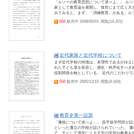
「ルソーの教育思想について述べよ。」 ル
家として教育論を展開し、後世にまで広く大
みてみると、まず、「消極教育」がある。ルソ
550
販売中 2008/05/01
閲覧(14,201)
近代家族と近代学校について
まず近代学校の特徴は、未理性であるがゆえ
れた子ども達を収容し、感化・秩序化すべき
役割関係を軸としている。 近代のこだわりで
550
販売中 2005/12/19
閲覧(4,169)
教育史第一設題
「藩校について述べよ」。 昌平坂学問所が
といった藩立の学校が設けられていった。 
て、主として漢学による文字の学習や教養を学