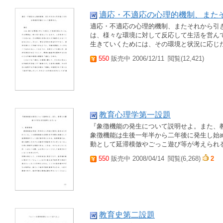
適応・不適応の心理的機制、また
適応・不適応の心理的機制、またそれから引き
は、様々な環境に対して反応して生活を営ん
生きていくためには、その環境と状況に応じた
550
販売中 2006/12/11
閲覧(12,421)
教育心理学第一設題
『象徴機能の発生について説明せよ。また、教
象徴機能は生後一年半から二年後に発生し始
動として延滞模倣やごっこ遊び等が考えられる
550
販売中 2008/04/14
閲覧(6,268)
2
教育史第二設題