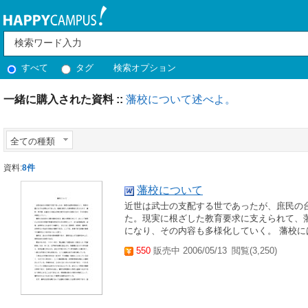
すべて
タグ
検索オプション
一緒に購入された資料 ::
藩校について述べよ。
全ての種類
資料:
8件
藩校について
近世は武士の支配する世であったが、庶民の
た。現実に根ざした教育要求に支えられて、
になり、その内容も多様化していく。 藩校に
550
販売中 2006/05/13
閲覧(3,250)