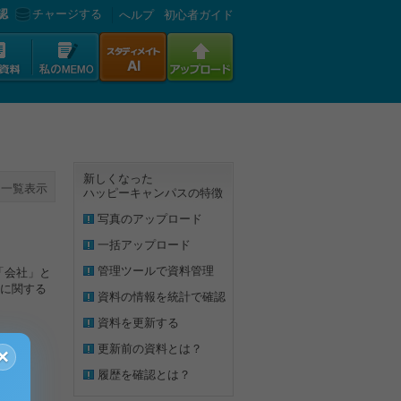
認
チャージする
へルプ
初心者ガイド
新しくなった
一覧表示
ハッピーキャンパスの特徴
写真のアップロード
一括アップロード
管理ツールで資料管理
下「会社」と
に関する
資料の情報を統計で確認
資料を更新する
更新前の資料とは？
×
履歴を確認とは？