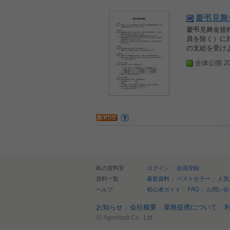
慶弔見舞
慶弔見舞金規程
員を除く）に
の支給を受け
全体公開 200
私の資料室
ログイン
会員登録
資料一覧
最新資料
ベストセラー
人気
FAQ
ヘルプ
初心者ガイド
お問い合
お知らせ
会社概要
業務提携について
ⓒ Agentsoft Co., Ltd.