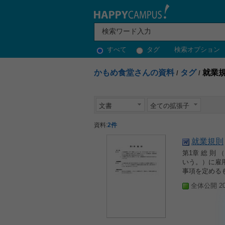
すべて
タグ
検索オプション
かもめ食堂さんの資料
タグ
就業
/
/
文書
全ての拡張子
資料:
2件
就業規則
第1章 総 則
いう。）に雇
事項を定めるも
全体公開 200