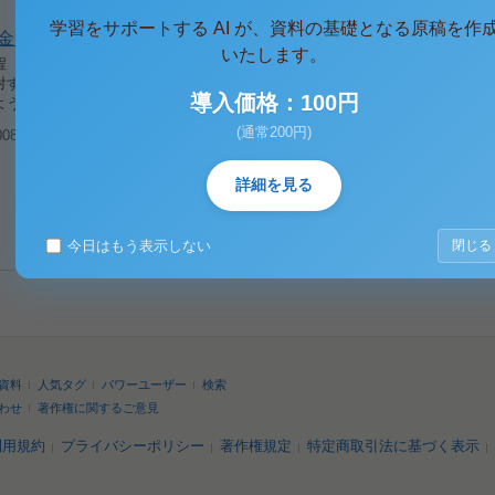
学習をサポートする AI が、資料の基礎となる原稿を作
金規程
いたします。
 （目的） 第１条 本規程は、○○○○会社就業規則第２３条に基づき、従業員
対する慶弔見舞金の支給について定めるものである。 （受給手続） 第２条 
導入価格：100円
ようとする場合、支給対象になる事項の発生について、当該従業員が...
(通常200円)
8/09/24
閲覧(4,014)
詳細を見る
今日はもう表示しない
閉じる
資料
人気タグ
パワーユーザー
検索
わせ
著作権に関するご意見
利用規約
プライバシーポリシー
著作権規定
特定商取引法に基づく表示