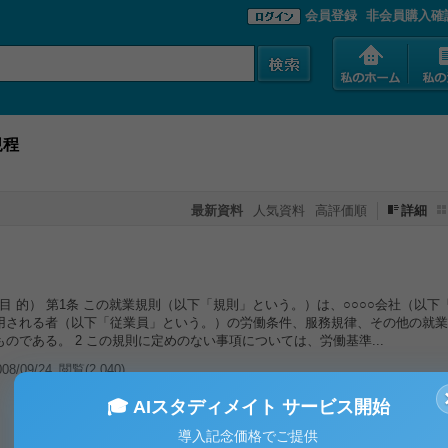
会員登録
非会員購入確
規程
最新資料
人気資料
高評価順
詳細
 （目 的） 第1条 この就業規則（以下「規則」という。）は、○○○○会社（以
用される者（以下「従業員」という。）の労働条件、服務規律、その他の就業
のである。 2 この規則に定めのない事項については、労働基準...
8/09/24
閲覧(2,040)
🎓 AIスタディメイト サービス開始
導入記念価格でご提供