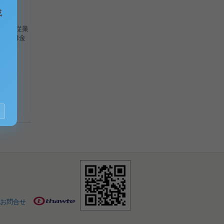
成
（臨時従業
慶弔見舞金
お問合せ