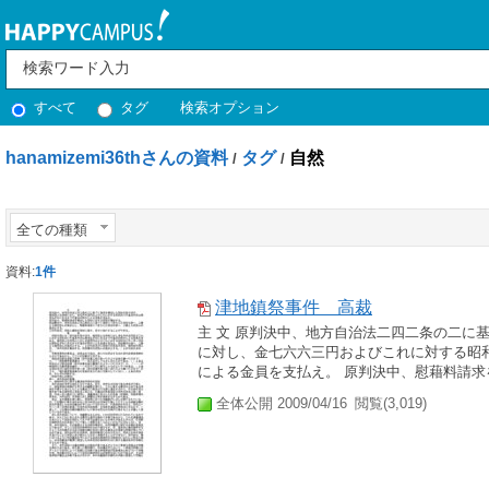
すべて
タグ
検索オプション
hanamizemi36thさんの資料
タグ
自然
/
/
全ての種類
資料:
1件
津地鎮祭事件 高裁
主 文 原判決中、地方自治法二四二条の二に
に対し、金七六六三円およびこれに対する昭
による金員を支払え。 原判決中、慰藉料請求
全体公開 2009/04/16
閲覧(3,019)