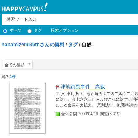
すべて
タグ
検索オプション
hanamizemi36thさんの資料
タグ
自然
/
/
全ての種類
資料:
1件
津地鎮祭事件 高裁
主 文 原判決中、地方自治法二四二条の二に
に対し、金七六六三円およびこれに対する昭
による金員を支払え。 原判決中、慰藉料請求
全体公開 2009/04/16
閲覧(3,019)