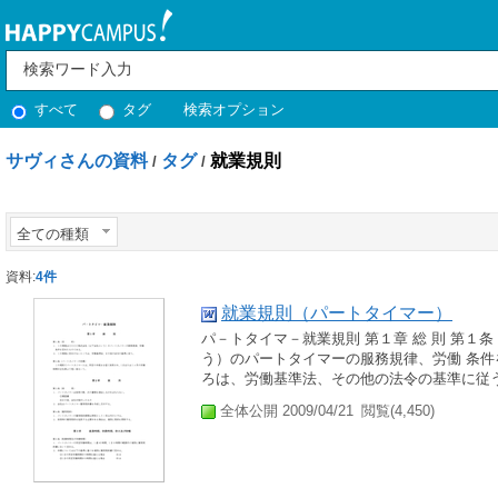
すべて
タグ
検索オプション
サヴィさんの資料
タグ
就業規則
/
/
全ての種類
資料:
4件
就業規則（パートタイマー）
パ－トタイマ－就業規則 第１章 総 則 第１条
う）のパートタイマーの服務規律、労働 条件
ろは、労働基準法、その他の法令の基準に従う。
全体公開 2009/04/21
閲覧(4,450)