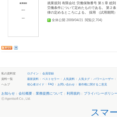
就業規則 有限会社 労働保険番号 第１章 総
労働条件について定めたものである。 第２
律の定めるところによる。 採用 （試用期間） 
全体公開 2009/04/21
閲覧(2,704)
私の資料室
ログイン
会員登録
資料一覧
最新資料
ベストセラー
人気資料
人気タグ
パワーユーザー
FAQ
ヘルプ
初心者ガイド
お問い合わせ
著作権に関するご意見
お知らせ
会社概要
業務提携について
利用規約
プライバシーポリシ
ⓒ Agentsoft Co., Ltd.
スマ