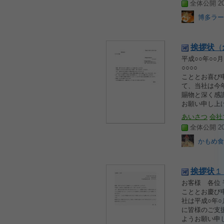
全体公開 200
博多ラー
挨拶
状
（
平成○○年○○
○○○○ ○○
こととお喜び
て、当社は今
賜物と深く感
お願い申し上
あいさつ
会社
全体公開 200
かもめ食
挨拶
状
１
お客様 各位 
こととお慶び
社は平成○年
に皆様のご支
ようお願い申