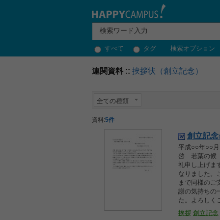
すべて
タグ
検索オプション
連関資料 ::
挨拶状（創立記念）
全ての種類
資料:
5件
創立
記念
平成○○年○○月
啓 若葉の候
礼申し上げま
なりました。
まで同様のご
謝の気持ちの
た。よろしく
挨拶
創立記念