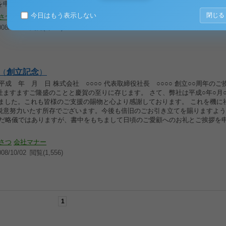
を申し上げます。 敬 白
今日はもう表示しない
閉じる
さつ
会社マナー
8/10/02
閲覧(1,778)
（
創立
記念
）
平成 年 月 日 株式会社 ○○○○ 代表取締役社長 ○○○○ 創立○○周年のご
社ますますご隆盛のことと慶賀の至りに存じます。 さて、弊社は平成○年○月
えました。これも皆様のご支援の賜物と心より感謝しております。 これを機に
鋭意努力いたす所存でございます。今後も倍旧のごお引き立てを賜りますよう
甚だ略儀ではありますが、書中をもちまして日頃のご愛顧へのお礼とご挨拶を
さつ
会社マナー
8/10/02
閲覧(1,556)
1