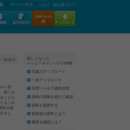
認
チャージする
へルプ
初心者ガイド
新しくなった
一覧表示
ハッピーキャンパスの特徴
写真のアップロード
一括アップロード
○○ 拝
管理ツールで資料管理
、深くお
資料の情報を統計で確認
えることに
ともこれ
資料を更新する
周年の感
きまし
更新前の資料とは？
履歴を確認とは？