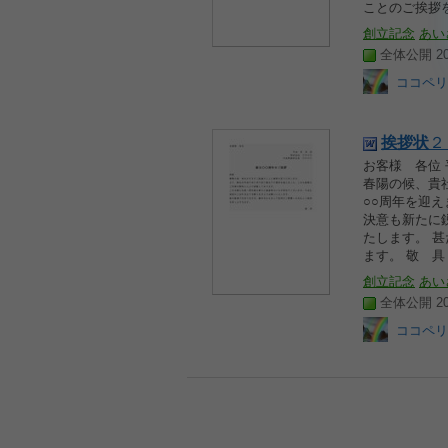
ことのご挨拶
創立記念
あい
全体公開 200
ココペリ
挨拶
状
２
お客様 各位 
春陽の候、貴
○○周年を迎
決意も新たに
たします。 
ます。 敬 具
創立記念
あい
全体公開 200
ココペリ