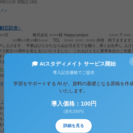
8/11/18
閲覧(2,166)
メン
創立
記念
）
月○○日 株式会社 ○○○○様 Happycampus ○○○○ 〒○○○-
県○○市○○町○-○-○ TEL ○○○○（○○）○○○○ 拝啓 時下ますます
申し上げます。 平素はひとかたならぬお引き立てを賜り、厚くお礼申し 上げ
年で創立○○周年を迎えるにいたりました。 これもひとえに業界各位のご支援
謝 いたしております。なにとぞ、今後とも倍旧のご支援ご指 導を賜りたく、
げます。 なお、○○周年の感謝の気持ちとしまして、ささやかな記 念品を同
🎓 AIスタディメイト サービス開始
マナー
導入記念価格でご提供
8/09/26
閲覧(1,681)
学習をサポートする AI が、資料の基礎となる原稿を作
堂
いたします。
（
創立
記念
）
導入価格：100円
平成○年○月○日 ○○○○ 株式会社 代表取締役社長 ○○○○ 謹啓、時下ますま
(通常200円)
申し上げます。 平素は、格別のご高配を賜りまして深くお礼申し上げます。 
○月○日をもちまして、お蔭様で創立10周年を迎えることと相成りました。こ
援の賜物と心より感謝しております。 今後とも、これまで同様のお引き立て
詳細を見る
し上げる次第です。 略儀ながら、書中をもちまして創立10周年を迎えさせて