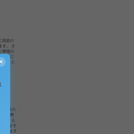
ご清栄の
ます。 さ
ご厚情の
ひとえに
×
封しました
成
すご隆昌の
さて、弊
れもひとえ
を賜ります
頂きまます