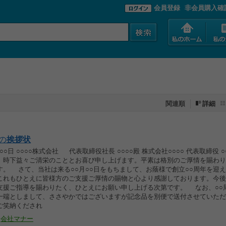
会員登録
非会員購入確
関連順
詳細
の
挨拶
状
○○日 ○○○○株式会社 代表取締役社長 ○○○○殿 株式会社○○○○ 代表取締役 ○○
 時下益々ご清栄のこととお喜び申し上げます。平素は格別のご厚情を賜わり
す。 さて、当社は来る○○月○○日をもちまして、お蔭様で創立○○周年を迎
これもひとえに皆様方のご支援ご厚情の賜物と心より感謝しております。今後
支援ご指導を賜わりたく、ひとえにお願い申し上げる次第です。 なお、○○
一端としまして、ささやかではございますが記念品を別便で送付させていただ
ご笑納くだされ
会社マナー