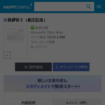
検索ワード入力
挨拶状２（創立記念）
全体公開
Microsoft® Office Word
1
1,560
ページ数
閲覧数
0
ダウンロード数
by
ココペリ
資料確認
ダウンロード (48KB)
内容説明
コメント（0件）