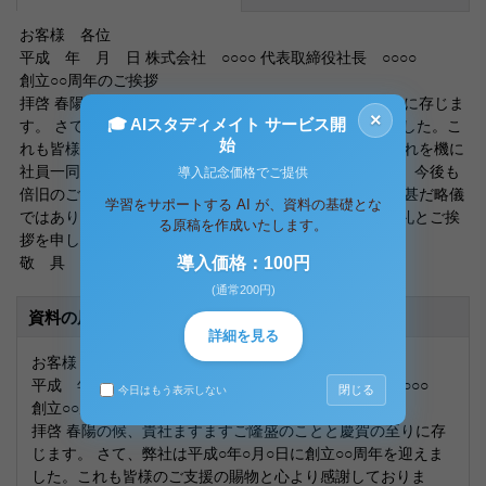
お客様 各位
平成 年 月 日 株式会社 ○○○○ 代表取締役社長 ○○○○
創立○○周年のご挨拶
拝啓 春陽の候、貴社ますますご隆盛のことと慶賀の至りに存じま
×
🎓 AIスタディメイト サービス開
す。 さて、弊社は平成○年○月○日に創立○○周年を迎えました。こ
始
れも皆様のご支援の賜物と心より感謝しております。 これを機に
社員一同決意も新たに鋭意努力いたす所存でございます。今後も
導入記念価格でご提供
倍旧のごお引き立てを賜りますようお願いいたします。 甚だ略儀
学習をサポートする AI が、資料の基礎とな
ではありますが、書中をもちまして日頃のご愛顧へのお礼とご挨
る原稿を作成いたします。
拶を申し上げるます。
敬 具
導入価格：100円
(通常200円)
資料の原本内容
詳細を見る
お客様 各位
平成 年 月 日 株式会社 ○○○○ 代表取締役社長 ○○○○
閉じる
今日はもう表示しない
創立○○周年のご挨拶
拝啓 春陽の候、貴社ますますご隆盛のことと慶賀の至りに存
じます。 さて、弊社は平成○年○月○日に創立○○周年を迎えま
した。これも皆様のご支援の賜物と心より感謝しておりま