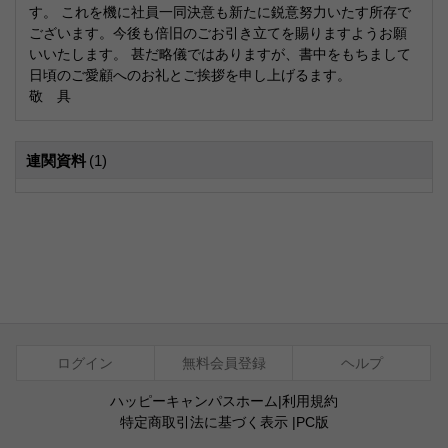
す。 これを機に社員一同決意も新たに鋭意努力いたす所存で
ございます。今後も倍旧のごお引き立てを賜りますようお願
いいたします。 甚だ略儀ではありますが、書中をもちまして
日頃のご愛顧へのお礼とご挨拶を申し上げるます。
敬 具
連関資料
(1)
ログイン
無料会員登録
ヘルプ
ハッピーキャンパスホーム
|
利用規約
特定商取引法に基づく表示
|
PC版