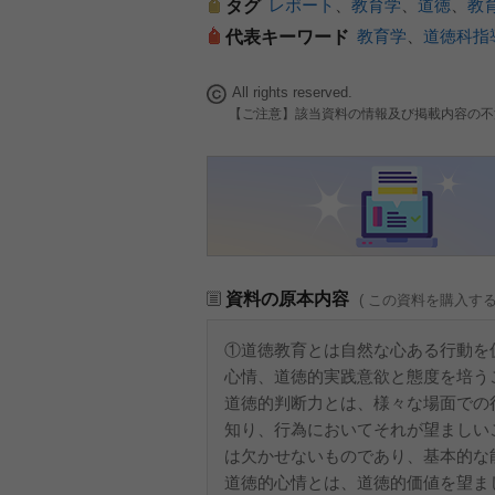
レポート
、
教育学
、
道徳
、
教
タグ
教育学
、
道徳科指
代表キーワード
All rights reserved.
【ご注意】該当資料の情報及び掲載内容の不
資料の原本内容
( この資料を購入す
①道徳教育とは自然な心ある行動を
心情、道徳的実践意欲と態度を培う
道徳的判断力とは、様々な場面での
知り、行為においてそれが望ましい
は欠かせないものであり、基本的な
道徳的心情とは、道徳的価値を望ま