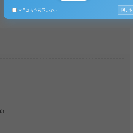
今日はもう表示しない
閉じる
。
前)