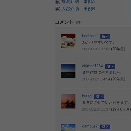
排泄介助 事例A
入浴介助 事例B
コメント
4件
hachinori
わかりやすいです。
(20年前)
2006/08/03 23:03
akimori1234
資料作成に生きました。
(20年前)
2006/08/25 14:54
bread
参考にさせていただきます
(19年6ヶ月
2007/02/10 11:37
campus7