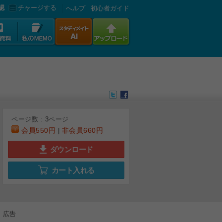
認
チャージする
へルプ
初心者ガイド
ページ数 :
3
ページ
会員
550円
非会員
660円
|
ダウンロード
カート入れる
広告