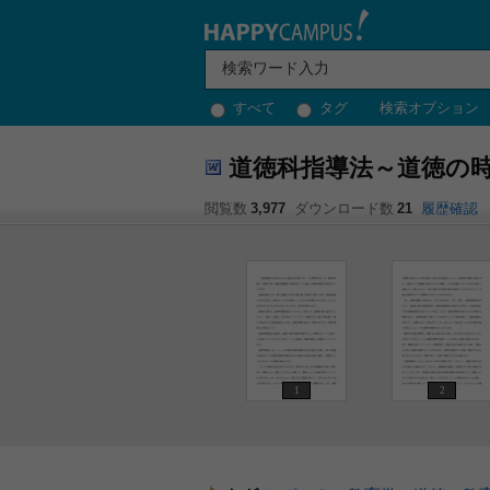
すべて
タグ
検索オプション
道徳科指導法～道徳の
閲覧数
3,977
ダウンロード数
21
履歴確認
1
2