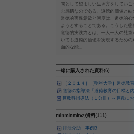
間として望ましい生き方をしていこ
む感情なのである。道徳的価値と結
道徳的実践意欲と態度は、道徳的心
ようとすることである。こうした態
道徳的実践力とは、一人一人の児童
いても道徳的価値を実現するための
面的な能...
一緒に購入された資料
(6)
［２０１４］［明星大学］道徳教育
道徳の指導法「道徳教育の目標と
算数科指導法（１分冊）～算数にお
minminminの資料
(111)
排泄介助 事例B