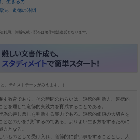
育
、
生きる力
導法
、
道徳の時間
法利用、無断転載・配布は著作権法違反となります。
ると、テキストデータがみえます。 )
促す教育であり、その時間のねらいは、道徳的判断力、道徳的
ことを通して道徳的実践力を育成することである。
行為の善し悪しを判断する能力である。道徳的価値の大切さを
ことなのかを判断するのである。よりよい生き方をするために
能力となる。
しいものとして受け入れ、道徳的に善い事をすることとし、人