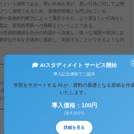
うという感情である。善い行為を喜び、悪い行為に対しては憎
びつく感情であるため、道徳的情操とも呼ばれている。
情や道徳的判断力によって選択された、より望ましい行為をし
度は、道徳的実践への身構えということである。
が道徳的価値を自分の内面から自覚し、様々な場面や状況にお
適切な行為を主体的に選択し、実践することができるような内
🎓 AIスタディメイト サービス開始
導入記念価格でご提供
の指導法(小学校) 合格レポート １単位目
学習をサポートする AI が、資料の基礎となる原稿を作
内容」【玉川大学】
いたします。
ける問題解決学習～
導入価格：100円
(通常200円)
詳細を見る