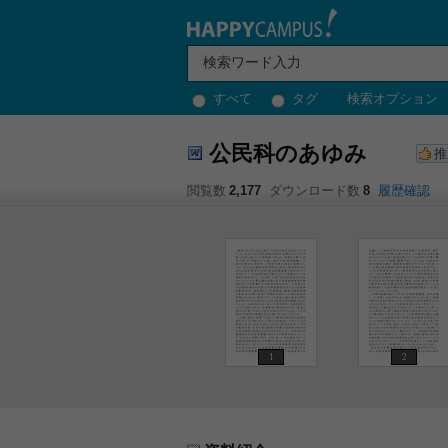
すべて
タグ
検索オプション
公民科のあゆみ
推
閲覧数
2,177
ダウンロード数
8
履歴確認
1
2