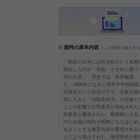
資料の原本内容
( この資料を購入す
戦前の日本には社会科という名称
制化したのが「学制」とそれに基づ
学の大意」、歴史では「史学輪講」
た。1886年になると尋常中学校制
活発化という状況の下で、生徒を政
期に入ると「法制及経済」が必修と
ことの影響で公民教育が強化された
民教育が重視された。昭和期に入る
中心主義の傾向が明瞭となりはじめ
せようとする教育内容が重視されるに
とにより廃止された。地理歴史の教