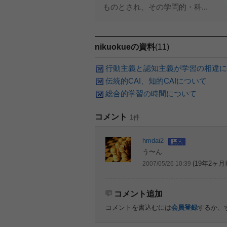
ものとされ、その学問的・科...
nikuokueの資料
(11)
行動主義と認知主義が学習の相違に
伝統的CAI、知的CAIについて
総合的学習の時間について
コメント
1件
hmdai2
う〜ん
(19年2ヶ月
2007/05/26 10:39
コメント追加
コメントを書込むには
会員登録
するか、