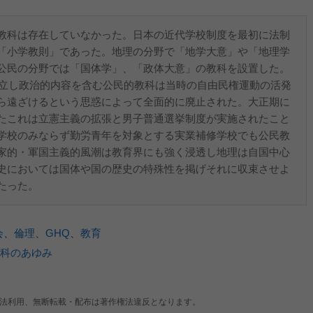
教科は存在していなかった。日本の近代学校制度を最初に法制
「小学教則」であった。地理の分野で「地学大意」や「地理学
公民の分野では「国体学」、「政体大意」の教科を設置した。
成立し政治的内容を含む公民的教科は当時の自由民権運動の活発
ら遠ざけるという思惑によって全面的に廃止された。大正期に
たこれは立憲主義の拡張と男子普通選挙制度が実施されたこと
学校のみならず勤労青年を対象とする実業補修学校でも公民教
家的・軍国主義的風潮は教育界にも強く浸透し地理は自国中心
史においては国体や国の歴史の特殊性を掲げそれに収束させよ
たった。
会
、
倫理
、
GHQ
、
教育
科のあゆみ
法利用、無断転載・配布は著作権法違反となります。