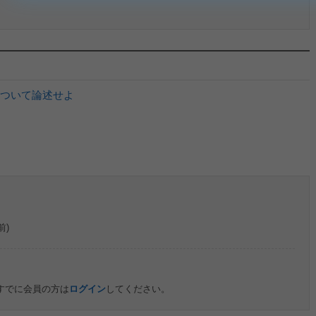
ついて論述せよ
前)
すでに会員の方は
ログイン
してください。