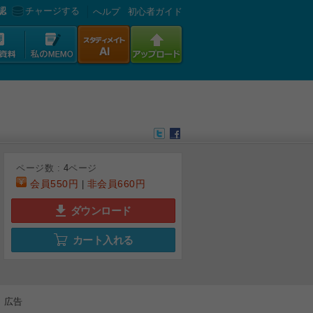
認
チャージする
へルプ
初心者ガイド
ページ数 :
4
ページ
会員
550円
非会員
660円
|
ダウンロード
カート入れる
広告