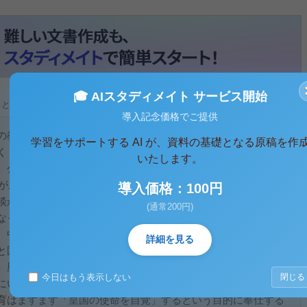
🎓 AIスタディメイト サービス開始
ると、テキストデータがみえます。 )
導入記念価格でご提供
の教科は存在していなかった。日本の近代学校制度を最初に法
学習をサポートする AI が、資料の基礎となる原稿を作
く「小学教則」であった。地理の分野で「地学大意」や「地理
いたします。
、公民の分野では「国体学」、「政体大意」の教科を設置し
度が成立し政治的内容を含む公民的教科は当時の自由民権運動の
導入価格：100円
談から遠ざけるという思惑によって全面的に廃止された。大正
(通常200円)
なったこれは立憲主義の拡張と男子普通選挙制度が実施された
。中学校のみならず勤労青年を対象とする実業補修学校でも公
詳細を見る
と国家的・軍国主義的風潮は教育界にも強く浸透し地理は自国
、歴史においては国体や国の歴史の特殊性を掲げそれに収束さ
今日はもう表示しない
閉じる
いたった。公民科は1943年に「中等学校令」が制定されたこ
育はますます「皇国の使命を自覚」するという目的に奉仕する