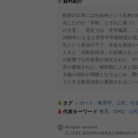
資料紹介
戦前の日本には社会科という名称の
化したのが「学制」とそれに基づく
の大意」、歴史では「史学輪講」、
1886年になると尋常中学校制度が
化という状況の下で、生徒を政談か
入ると「法制及経済」が必修となっ
の影響で公民教育が強化された。中
育が重視された。昭和期に入ると国
主義の傾向が明瞭となりはじめ、歴
うとする教育内容が重視されるにい
レポート
、
教育学
、
公民
、
社
タグ
教育
、
GHQ
、
公民
代表キーワード
All rights reserved.
【ご注意】該当資料の情報及び掲載内容の不