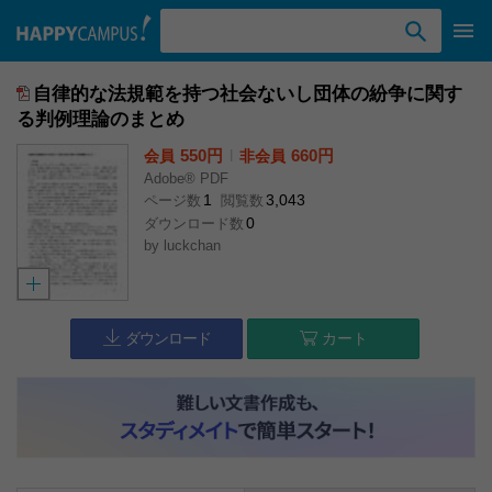
検索ワード入力
自律的な法規範を持つ社会ないし団体の紛争に関す
る判例理論のまとめ
550円
l
660円
会員
非会員
Adobe® PDF
1
3,043
ページ数
閲覧数
0
ダウンロード数
by
luckchan
ダウンロード
カート