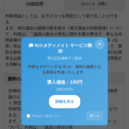
内容説明
コメント（0件）
判例理論としては、以下の３つを類型として挙げることができ
る。
まず、地方議会の議員の除名処分（地方議会の内部規律）につい
て、判例は、「議員の身分の喪失に関する重大事項で、単なる内
部規律の問題に止らない」とする。いっぽう、議員の資格（出
×
🎓 AIスタディメイト サービス開
席）停止処分については、内部規律の問題にとどまるとして、懲
始
罰を除名と出席停止に分けて考えている。もっとも、長期の出席
停止は除名処分に近い効力を有するとして、この区別を疑問視す
導入記念価格でご提供
る見解もある。
学習をサポートする AI が、資料の基礎とな
る原稿を作成いたします。
資料の原本内容
導入価格：100円
(通常200円)
自律的な法規範を持つ社会ないし団体の紛争に関する判例理
論のまとめ
詳細を見る
１ 類型論
判例理論としては、以下の３つを類型として挙げることがで
きる。
閉じる
今日はもう表示しない
まず、地方議会の議員の除名処分（地方議会の内部規律）に
ついて、判例は、「議員の身分の喪