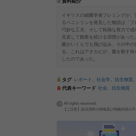
資料紹介
イギリスの細菌学者フレミングが、
るペニシリンを発見した物語は「フ
巧妙な工夫、そして執拗な努力で成
見直して観察を続ける習慣があった
菌がいくらでも飛び込み、その中の
る。これはアオカビが、菌を殺す何
したのであった。
レポート
、
社会学
、
抗生物質
タグ
社会
、
抗生物質
代表キーワード
All rights reserved.
【ご注意】該当資料の情報及び掲載内容の不