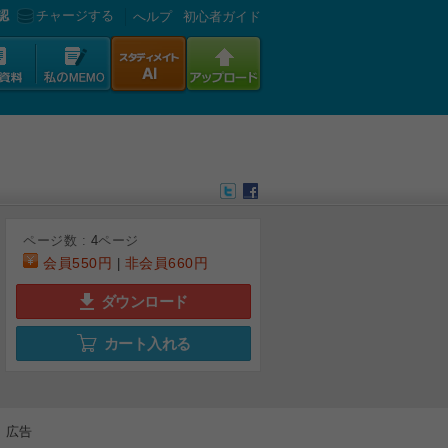
認
チャージする
へルプ
初心者ガイド
ページ数 :
4
ページ
会員
550円
非会員
660円
|
ダウンロード
カート入れる
広告