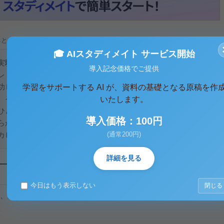
ると、テキストデータがみえます。 )
🎓 AIスタディメイト サービス開始
実験中に偶然まぎれこんだアオカビから、最初の抗生物質であ
導入記念価格でご提供
レミングの神話」と呼ばれるほど有名である。注意深い観察と
功した彼は、実験で使った培養基をすぐには捨てずに、何度も
学習をサポートする AI が、資料の基礎となる原稿を作
。そうして残しておいたシャーレの中には日がたつとカビや雑
いたします。
ひとつの青カビが菌の生えない阻止帯をつくっていたのであ
導入価格：100円
らかの成分を作っているためではないか、とフレミングは直感
(通常200円)
ビの属名、ペニシリウムに因んでペニシリン...
詳細を見る
今日はもう表示しない
閉じる
、遺伝子組み換えの仕組みとその抱える問題