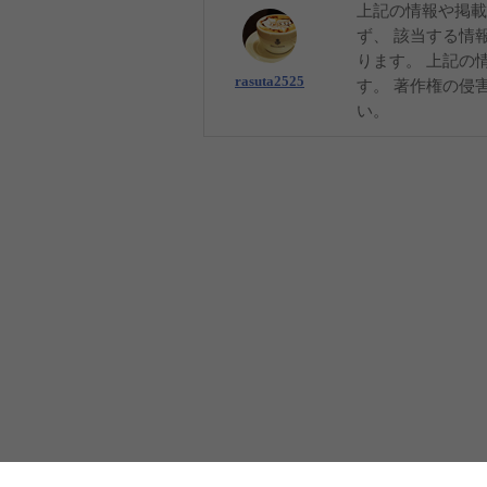
上記の情報や掲載
ず、 該当する情
ります。 上記の
rasuta2525
す。 著作権の侵
い。