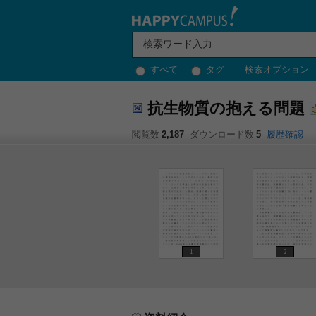
すべて
タグ
検索オプション
抗生物質の抱える問題
閲覧数
2,187
ダウンロード数
5
履歴確認
1
2