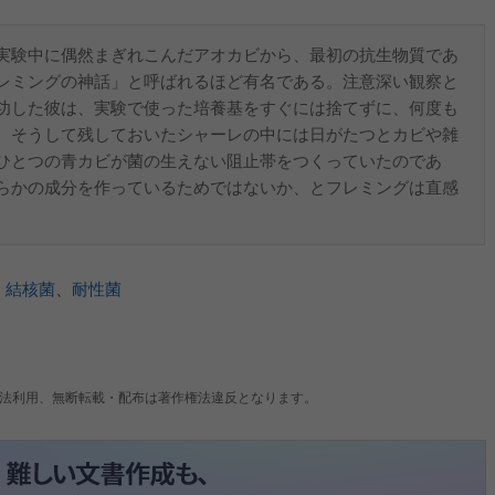
実験中に偶然まぎれこんだアオカビから、最初の抗生物質であ
レミングの神話」と呼ばれるほど有名である。注意深い観察と
功した彼は、実験で使った培養基をすぐには捨てずに、何度も
。そうして残しておいたシャーレの中には日がたつとカビや雑
ひとつの青カビが菌の生えない阻止帯をつくっていたのであ
らかの成分を作っているためではないか、とフレミングは直感
、
結核菌
、
耐性菌
法利用、無断転載・配布は著作権法違反となります。