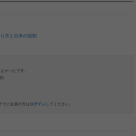
あり方と日本の役割
でよかったです。
前)
すでに会員の方は
ログイン
してください。