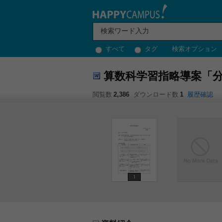
すべて
タグ
検索オプション
算数科学習指略導案「
閲覧数
2,386
ダウンロード数
1
履歴確認
1