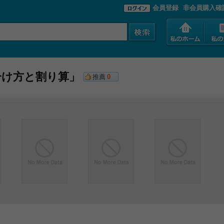
会員登録
非会員購入確
分け方と割り算」
推薦
0