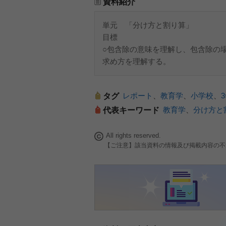
資料紹介
単元 「分け方と割り算」
目標
○包含除の意味を理解し、包含除の
求め方を理解する。
レポート
、
教育学
、
小学校
、
タグ
教育学
、
分け方と
代表キーワード
All rights reserved.
【ご注意】該当資料の情報及び掲載内容の不