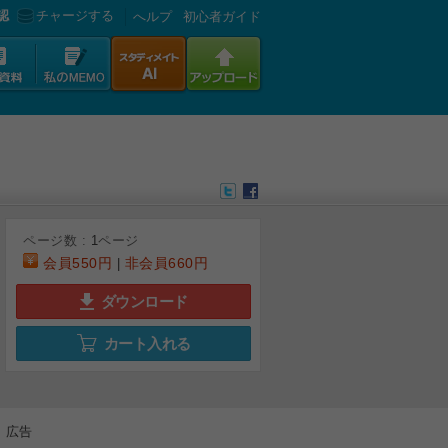
認
チャージする
へルプ
初心者ガイド
ページ数 :
1
ページ
会員
550円
非会員
660円
|
ダウンロード
カート入れる
広告