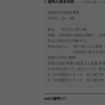
資料の原本内容
( この資料を購入す
算数科学習指略導案
6月2日（金）5限
指
単元 「分け方と割り算」
目標 ○包含除の意味を理解し、包
答えの求め方を理解する。
本時のねらい ○割り算には２種類
○包含除の答えを求める
本時の学習の展開
児童の活動 指導の留意点と支援 評
2つの式を比べて、同じところ、異
2．1の問題文にそって、折り紙で作
3．2の問題文にそって、折り紙で作った
neiの資料
(57)