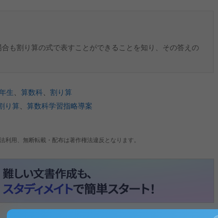
場合も割り算の式で表すことができることを知り、その答えの
3年生
、
算数科
、
割り算
割り算
、
算数科学習指略導案
法利用、無断転載・配布は著作権法違反となります。