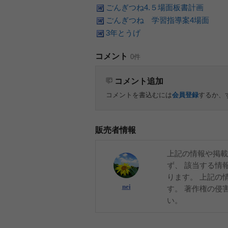
ごんぎつね4.５場面板書計画
ごんぎつね 学習指導案4場面
3年とうげ
コメント
0件
コメント追加
コメントを書込むには
会員登録
するか、
販売者情報
上記の情報や掲載
ず、 該当する情
ります。 上記の
nei
す。 著作権の侵
い。