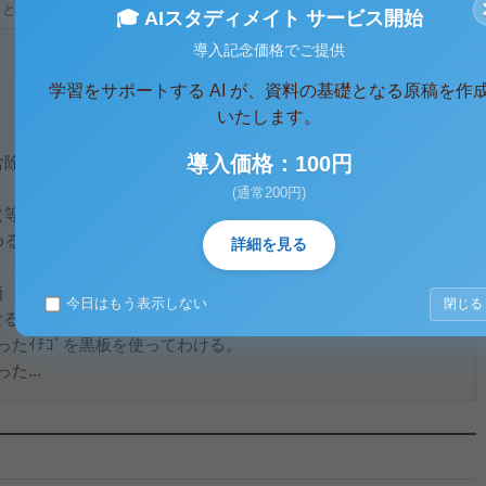
ると、テキストデータがみえます。 )
🎓 AIスタディメイト サービス開始
導入記念価格でご提供
学習をサポートする AI が、資料の基礎となる原稿を作
導者
いたします。
導入価格：100円
含除の場合も割り算の式で表すことができることを知り、その
(通常200円)
（等分除・包含除）あることを理解する。
ことができる。
詳細を見る
価
今日はもう表示しない
閉じる
なるところを見つける。
ったｲﾁｺﾞを黒板を使ってわける。
...