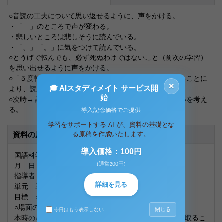
○音読の工夫について思い返せるように、声をかける。
・「 」のところで声が変わる。
・悲しいところは悲しそうに読んでいる。
・「、」「。」に気をつけて読んでいる。
○とうげで転んでも、必ず死ぬわけではないこと（前次の学習）
を思い出せるように声をかける。
○「５度転べば？」「７度転べば？」のように問い掛けることに
×
🎓 AIスタディメイト サービス開
より、読み取りが苦手な子どもにも理解を促す。
始
○次時→言い伝えの歌と、木のかげから聞こえた歌の違いを考え
る。
導入記念価格でご提供
学習をサポートする AI が、資料の基礎とな
資料の原本内容
る原稿を作成いたします。
導入価格：100円
国語科学習指導略案
(通常200円)
月 日（ ） 限
指導者
詳細を見る
単元 三年とうげ
目標 ○書かれている内容が伝わるように読む。
○場面の移り変わりや情景を想像しながら読む。
閉じる
今日はもう表示しない
本時のねらい ○おじいさんが病気になったわけを読み取るこ