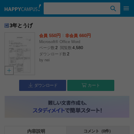
検索ワード入力
3年とうげ
550円
l
660円
会員
非会員
Microsoft® Office Word
2
4,580
ページ数
閲覧数
2
ダウンロード数
by
nei
ダウンロード
カート
内容説明
コメント（0件）