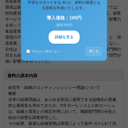
容器産業
学習をサポートする AI が、資料の基礎とな
環境は最も安定的であり、分化の程度は低い。統合においては、
る原稿を作成いたします。
特別要員は不要であり、上部階層で計画的になされている。顧客
導入価格：100円
サービスが最大の問題であり、販売部門と生産部門が強い影響力
を持ってる。
(通常200円)
食品産業
詳細を見る
環境の不確実性、多様性は、上記「プラスティック産業」と「容
器産業」の中間にあたり、高業績会社に統合部門は存在しない。
分化は「プラスティック産業」ほど要求されないため、部門間の
閉じる
今日はもう表示しない
対立も頻繁には生じていない。研究部門とマーケティング部門が
強い影響力を持っていた。
資料の原本内容
経営学・組織のコンティンジェンシー理論について
概要
従来の組織理論は、あらゆる状況に適用できる組織化の普遍
的な最善策を求めてきたが、P.R.ローレンスとJ.W.ローシュ
は、組織と環境との相互作用において、職能部門間の分化と
統合の状態を調査研究した。
その結果、最適な組織形態は環境によって条件づけられて決