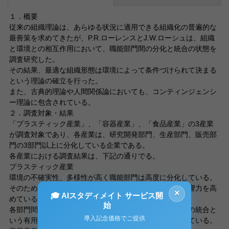
１．概要
従来の組織理論は、あらゆる状況に適用できる組織化の普遍的な
最善策を求めてきたが、P.R.ローレンスとJ.W.ローシュは、組織
と環境との相互作用において、職能部門間の分化と統合の状態を
調査研究した。
その結果、最適な組織形態は環境によって条件づけられて決まる
という理論の確立を行った。
また、古典的理論や人間関係論においても、コンティンジェンシ
ー理論に包含されている。
２．調査対象・結果
「プラスティック産業」、「容器産業」、「食品産業」の3産業
が調査対象であり、各産業は、研究開発部門、生産部門、販売部
門の3部門以上に分化している企業である。
各産業における調査結果は、下記の通りでる。
プラスティック産業
環境の不確実性、多様性が高く職能部門は高度に分化している。
そのため、各部門間の対立の解決として、統合部門が影響力を高
×
🎓 AIスタディメイト サービス開
めている。この傾向は、高業績会社に顕著に見られた。
始
各部門間の対立の解決に成功すると、高度の分化と高度の統合と
導入記念価格でご提供
いう有用な環境適用パターンが形成されることを示唆している。