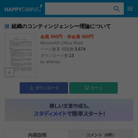
検索ワード入力
組織のコンティンジェンシー理論について
550円
l
660円
会員
非会員
Microsoft® Office Word
2
3,674
ページ数
閲覧数
13
ダウンロード数
by
ahitman
ダウンロード
カート
内容説明
コメント（0件）