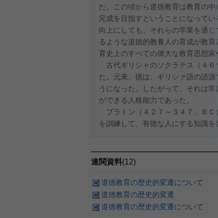
た。この頃から道徳教育は教育の中
完成を目指すということになってい
向上にしても、それらの学業を通じ
るような道徳的教養人の育成が教育
育史上のすべての偉大な教育思想家
古代ギリシャのソクラテス（４６
た。元来、徳は、ギリシァ語の語源
うになった。したがって、それは常
ができる人格能力であった。
プラトン（４２７～３４７、ＢＣ
を訓練して、有徳な人にする知識を習
連関資料
(12)
道徳教育の歴史的変遷について
道徳教育の歴史的変遷
道徳教育の歴史的変遷について