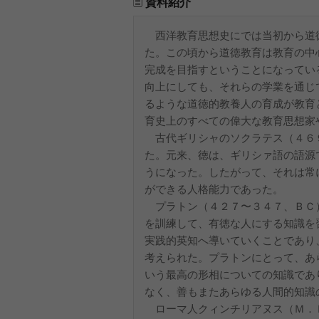
資料紹介
西洋教育思想史にでは当初から道
た。この頃から道徳教育は教育の中
完成を目指すということになってい
向上にしても、それらの学業を通じ
るような道徳的教養人の育成が教育
育史上のすべての偉大な教育思想家
古代ギリシャのソクラテス（４６
た。元来、徳は、ギリシァ語の語源
うになった。したがって、それは常
ができる人格能力であった。
プラトン（４２７〜３４７、ＢＣ
を訓練して、有徳な人にする知識を
実践的英知へ導いていくことであり
考えられた。プラトンにとって、あ
いう最高の形相についての知識であ
なく、善もまたあらゆる人間的知識
ローマ人クィンチリアヌス（Ｍ．