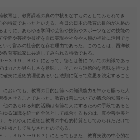
徳教育は、教育課程の真の中核をなすものとしてみられてき
心的特質であったといえる。今日の日本の教育の目的が人格の
るように、あらゆる学問や芸術や技術やスポーツなどの技能の
て学問や芸術や技術を自己実現や社会や人類の福祉に活用でき
という営みの社会的な存在理由であった。このことは、西洋教
や教育実践家に共通してみられる特徴である。
９〜３９９、ＢＣ）にとって、徳とは善についての知識であっ
では力とか男らしさを意味し、そこから道徳的な意味を持つよ
に確実に道徳的理想あるいは法則に従って意思を決定すること
）においても、教育の目的は徳への知識能力を神から賜った人
習得させることであった。教育は善についての観念的知識から
、他のあらゆる知的活動は有徳な人にするための手段であると
らゆる知識を統一的全体として統合するものは、真や善や美と
り、それゆえに道徳は教育の中心的特質としてみられただけで
の中核として見なされたのである。
Ｆ．，３５？〜９６？）にとってもまた、教育実践の中心的な