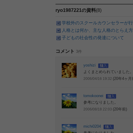
ryo1987221の資料
(8)
学校外のスクールカウンセラーが行
人格とは何か、主な人格のとらえ方
子どもの社会性の発達について
コメント
3件
yoshizi
よくまとめられていました
(20年4ヶ月
2006/04/16 19:32
tomokoonei
参考になりました。
(20年前)
2006/08/18 22:03
michi0204
参考になりました。