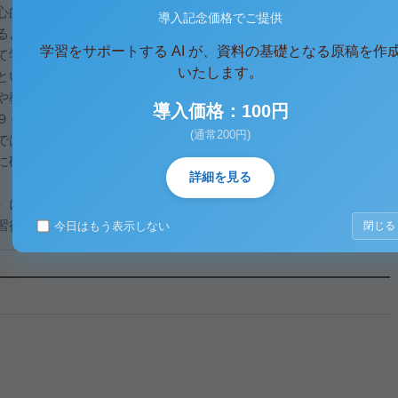
心的特質であったといえる。今日の日本の教育の目的が人格の
導入記念価格でご提供
るように、あらゆる学問や芸術や技術やスポーツなどの技能の
学習をサポートする AI が、資料の基礎となる原稿を作
て学問や芸術や技術を自己実現や社会や人類の福祉に活用でき
いたします。
という営みの社会的な存在理由であった。このことは、西洋教
や教育実践家に共通してみられる特徴である。
導入価格：100円
９～３９９、ＢＣ）にとって、徳とは善についての知識であっ
(通常200円)
では力とか男らしさを意味し、そこから道徳的な意味を持つよ
に確実に道徳的理想あるいは法則に従って意思を決定すること
詳細を見る
）においても、教育の目的は徳への知識能力を神から賜った人
得させることであった。教育は善についての観念的知識か...
今日はもう表示しない
閉じる