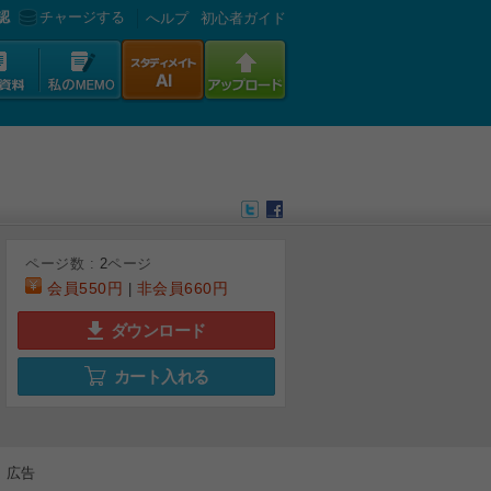
認
チャージする
へルプ
初心者ガイド
ページ数 :
2
ページ
会員
550円
非会員
660円
|
ダウンロード
カート入れる
広告