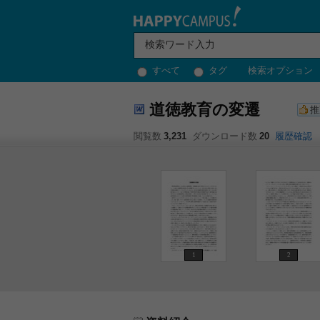
すべて
タグ
検索オプション
道徳教育の変遷
推
閲覧数
3,231
ダウンロード数
20
履歴確認
1
2