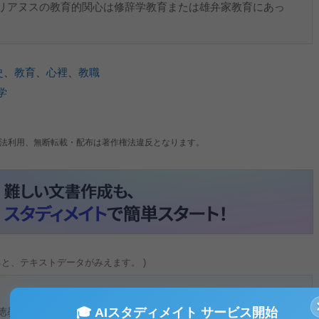
リアヌスの教育的関心は修辞学教育または雄弁家教育にあっ
史
、
教育
、
心裡
、
教職
学
法利用、無断転載・配布は著作権法違反となります。
ると、テキストデータがみえます。 )
徳教育は、教育課程の真の中核をなすものとしてみられてき
🎓 AIスタディメイト サービス開始