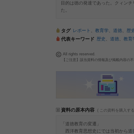
目的は徳の発達であった。クィンチ
た。
レポート
、
教育学
、
道徳
、
歴
タグ
歴史
、
道徳
、
教育
代表キーワード
All rights reserved.
【ご注意】該当資料の情報及び掲載内容の不
資料の原本内容
( この資料を購入す
「道徳教育の変遷」
西洋教育思想史にでは当初から道