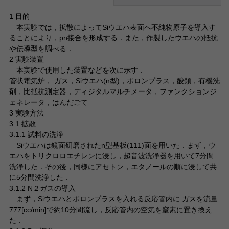
1 目的
本実験では，拡散によってSiウエハ表面へ不純物原子を導入す
ることにより，pn接合を形成する．また，作製したウエハの抵抗
や伝導型を調べる．
2 実験装置
本実験で使用した装置などを次に示す．
管状電気炉， ガス，Siウエハ(n型)，ボロンプラス，酸類，有機洗
剤，比抵抗測定器，ディジタルマルチメータ，ファンクションジ
ェネレータ，はんだごて
3 実験方法
3.1 拡散
3.1.1 試料の洗浄
Siウエハは鏡面研磨されたn型基板(111)面を用いた．まず，ウ
エハをトリクロロエチレンに浸し，超音波洗浄器を用いて7分間
洗浄した．その後，同様にアセトン，エタノールの順に浸して共
に5分間洗浄した．
3.1.2 N２ガスの導入
まず，Siウエハとボロンプラスを入れる反応管内に ガスを流量
777[cc/min]で約10分間流し，反応管内の空気を窒素に置き換え
た．