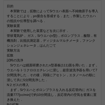
目的
本実験では，拡散によってSiウエハ表面へ不純物原子を導入
することにより，pn接合を形成する．また，作製したウエハ
の抵抗や伝導型を調べる．
実験装置
本実験で使用した装置などを次に示す．
管状電気炉， ガス，Siウエハ(n型)，ボロンプラス，酸類，有
機洗剤，比抵抗測定器，ディジタルマルチメータ，ファンク
ションジェネレータ，はんだごて
実験方法
拡散
試料の洗浄
Siウエハは鏡面研磨されたn型基板(111)面を用いた．まず，
ウエハをトリクロロエチレンに浸し，超音波洗浄器を用いて7
分間洗浄した．その後，同様にアセトン，エタノールの順に
浸して共に5分間洗浄した．
N２ガスの導入
まず，Siウエハとボロンプラスを入れる反応管内に ガスを
流量777[cc/min]で約10分間流し，反応管内の空気を窒素に置
き換えた．
Bの拡散