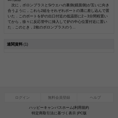
次に，ボロンプラスとSiウエハの裏側(鏡面側)が互いに向き
合うように，これら2組をそれぞれボートの溝に差し込んで置
いた．このボートを炉の出口付近の低温部に2～3分間程置い
てから，徐々に反応管中に挿入して炉の中心位置付近に置い
た．このとき，2枚のボロンプラスのう...
連関資料
(1)
ログイン
無料会員登録
ヘルプ
ハッピーキャンパスホーム
|
利用規約
特定商取引法に基づく表示
|
PC版