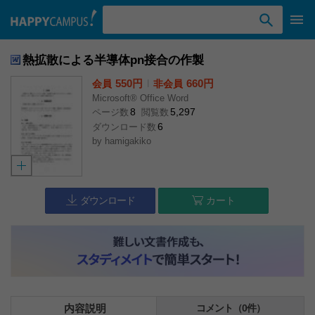
検索ワード入力
熱拡散による半導体pn接合の作製
550円
l
660円
会員
非会員
Microsoft® Office Word
8
5,297
ページ数
閲覧数
6
ダウンロード数
by
hamigakiko
ダウンロード
カート
内容説明
コメント（0件）