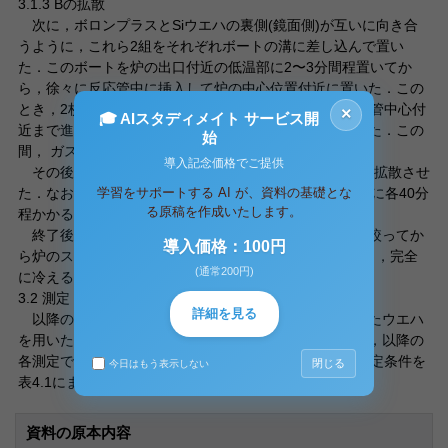
3.1.3 Bの拡散
次に，ボロンプラスとSiウエハの裏側(鏡面側)が互いに向き合
うように，これら2組をそれぞれボートの溝に差し込んで置い
た．このボートを炉の出口付近の低温部に2〜3分間程置いてか
ら，徐々に反応管中に挿入して炉の中心位置付近に置いた．この
とき，2枚のボロンプラスのうちの1枚が大きすぎ，反応管中心付
×
🎓 AIスタディメイト サービス開
近まで進まなかったため，そのボロンプラスを取り除いた．この
始
間， ガスは流したままであった．
導入記念価格でご提供
その後，拡散温度が1000℃に上がってから1時間，Bを拡散させ
学習をサポートする AI が、資料の基礎とな
た．なお，拡散温度が1000℃に上がるのと再度下がるのに各40分
る原稿を作成いたします。
程かかる．
終了後，ボートをゆっくり低温部に引き出し，電流を絞ってか
導入価格：100円
ら炉のスイッチを切った．約5分後に反応管から取り出し，完全
(通常200円)
に冷えるまで待った．
3.2 測定
詳細を見る
以降の操作では，上記とは異なる条件の下で作製されたウエハ
を用いた．実際に上記の手順で拡散した拡散用ウエハと，以降の
各測定で用いた測定用ウエハの，pn接合形成における設定条件を
閉じる
今日はもう表示しない
表4.1にまとめる．
資料の原本内容