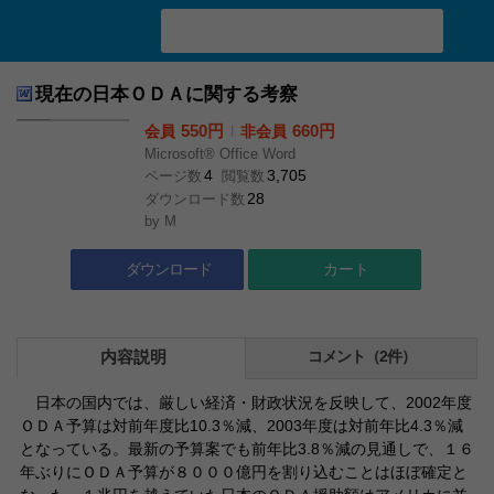
検索ワード入力
現在の日本ＯＤＡに関する考察
550円
l
660円
会員
非会員
Microsoft® Office Word
4
3,705
ページ数
閲覧数
28
ダウンロード数
by
M
ダウンロード
カート
内容説明
コメント（2件）
日本の国内では、厳しい経済・財政状況を反映して、2002年度
ＯＤＡ予算は対前年度比10.3％減、2003年度は対前年比4.3％減
となっている。最新の予算案でも前年比3.8％減の見通しで、１６
年ぶりにＯＤＡ予算が８０００億円を割り込むことはほぼ確定と