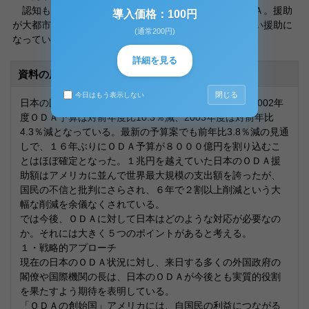
認知も感謝もされていない、総計三兆円超の対中ＯＤＡ。援助
導入価格：100円
が大都市のインフラ整備に集中し、貧しい村へは届かない援助に
(通常200円)
なっていることは明確である。
詳細を見る
資料の原本内容
閉じる
今日はもう表示しない
日本の国内では、厳しい経済・財政状況を反映して、2002年
度ＯＤＡ予算は対前年度比10.3％減、2003年度は対前年比
4.3％減となっている。最新の予算案でも前年比3.8％減の見通
しで、１６年ぶりにＯＤＡ予算が８０００億円を割り込むこ
とはほぼ確定となった。１兆円を越えていた日本のＯＤＡ援
助額はアメリカに並んで世界最大規模の支出額を誇ったが、
国民の不信と批判にさらされ、６年で２割以上削減という大
幅な削減を余儀なくされている。
では今後、ＯＤＡに対して日本はどのような対応が必要なの
か。それには大きく５つのポイントがあると考える。
１・戦略的アプローチ
現在の日本のＯＤＡ状況に対し、来日する多くの外国政府の
閣僚や国際機関の長は、日本のＯＤＡが今後とも実質的役割
を果たすよう期待を表明している。
「ＯＤＡの創始国」アメリカには、自国民の利益につながる