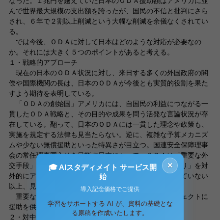
なった。１兆円を越えていた日本のＯＤＡ援助額はアメリカに並
んで世界最大規模の支出額を誇ったが、国民の不信と批判にさら
され、６年で２割以上削減という大幅な削減を余儀なくされてい
る。
では今後、ＯＤＡに対して日本はどのような対応が必要なの
か。それには大きく５つのポイントがあると考える。
１・戦略的アプローチ
現在の日本のＯＤＡ状況に対し、来日する多くの外国政府の閣
僚や国際機関の長は、日本のＯＤＡが今後とも実質的役割を果た
すよう期待を表明している。
「ＯＤＡの創始国」アメリカには、自国民の利益につながる一
貫したＯＤＡ戦略と、その目的や成果を問う活発な言論状況が存
在している。翻って、日本のＯＤＡには一貫した理念や政策も、
実施を規定する法律も見当たらない。逆に、複雑な予算メカニズ
ムや少ない無償援助といった特異さが目立つ。国連安全保障理事
会の常任理事国入りを目指す日本にとって、ＯＤＡは「重要な外
×
交手段」だとも言われている。ＯＤＡ予算の「下げ止まり」を対
🎓 AIスタディメイト サービス開
外的にアピールしようとはいているものの、実質が伴っていない
始
以上、見掛け倒しの戦略でしかない。
導入記念価格でご提供
重要なのは、適切な時に、正しい国々の正しいプロジェクトに
学習をサポートする AI が、資料の基礎とな
援助を供給することを目指した戦略のアプローチである。
る原稿を作成いたします。
２・対中援助