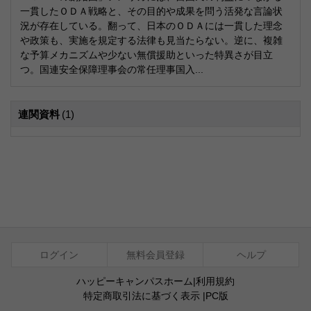
一貫したＯＤＡ戦略と、その目的や成果を問う活発な言論状
況が存在している。翻って、日本のＯＤＡには一貫した理念
や政策も、実施を規定する法律も見当たらない。逆に、複雑
な予算メカニズムや少ない無償援助といった特異さが目立
つ。国連安全保障理事会の常任理事国入...
連関資料
(1)
ログイン
無料会員登録
ヘルプ
ハッピーキャンパスホーム
|
利用規約
特定商取引法に基づく表示
|
PC版