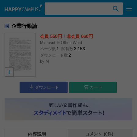
検索ワード入力
企業行動論
550円
l
660円
会員
非会員
Microsoft® Office Word
1
3,153
ページ数
閲覧数
2
ダウンロード数
by
M
ダウンロード
カート
内容説明
コメント（0件）