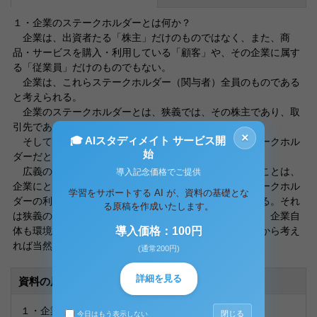
１・企業のステークホルダーとは何か？
企業は、出資者たる「株主」だけのものではなく、また、商
品・サービスを購入・利用している「顧客」や、その企業に属す
る「従業員」だけのものでもない。
企業は、これらステークホルダー（関与者）全員のものである
と考えられる。
企業のステークホルダーとは、狭義では、その株主であり、取
引先であり、従業員であり、顧客などである。
×
🎓 AIスタディメイト サービス開
そして、環境や社会は企業の「見えない」広義のステークホル
始
ダーだといえる。
広義のステークホルダーである環境・社会を重視することは、
導入記念価格でご提供
企業にとって「コスト」ではなく、結果的に狭義のステークホル
学習をサポートする AI が、資料の基礎とな
ダーの利益や満足にもつながる「意味ある投資」でもある。それ
る原稿を作成いたします。
は狭義のステークホルダーである株主、従業員、顧客や、企業自
体も環境や社会の中に存在し、所属する一員であることから考え
導入価格：100円
れば当然のことだといえる。
(通常200円)
詳細を見る
資料の原本内容
１・企業のステークホルダーとは何か？
閉じる
今日はもう表示しない