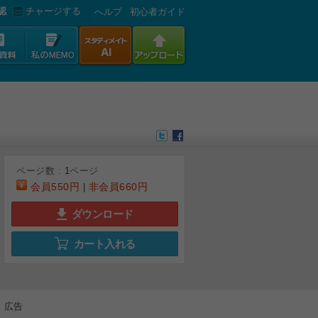
認
チャージする
へルプ
初心者ガイド
ページ数 :
1
ページ
会員
550円
非会員
660円
|
ダウンロード
カート入れる
広告