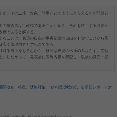
すか。その主体・対象・時期をどのようにとらえるかが問題と
由の侵害者は行政権であることが多く、それを防止する必要が
政権であると解する。
ることは、表現の自由が事実伝達の自由をも含むことから妥
は広く表現内容とすべきである。
取る自由をも含むから、検閲は表現の伝達のみならず、受領
る。したがって、発表後に表現内容を審査し、以後の発売・頒
税関検査
、
答案
、
試験対策
、
法学部試験対策
、
法学部レポート対
法利用、無断転載・配布は著作権法違反となります。