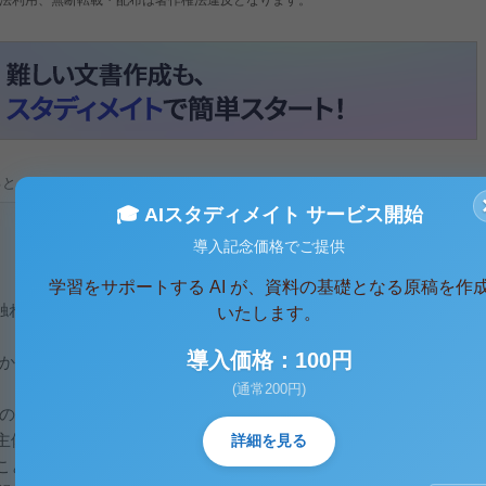
ると、テキストデータがみえます。 )
🎓 AIスタディメイト サービス開始
導入記念価格でご提供
学習をサポートする AI が、資料の基礎となる原稿を作
触れること。
いたします。
導入価格：100円
すか。その主体・対象・時期をどのようにとらえるか
(通常200円)
由の侵害者は行政権であることが多く、それを防止す
主体は行政権であると解する。
詳細を見る
ことは、表現の自由が事実伝達の自由をも含むこ