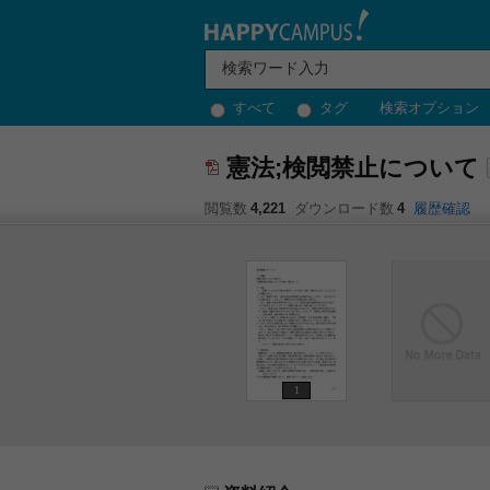
すべて
タグ
検索オプション
憲法;検閲禁止について
閲覧数
4,221
ダウンロード数
4
履歴確認
1