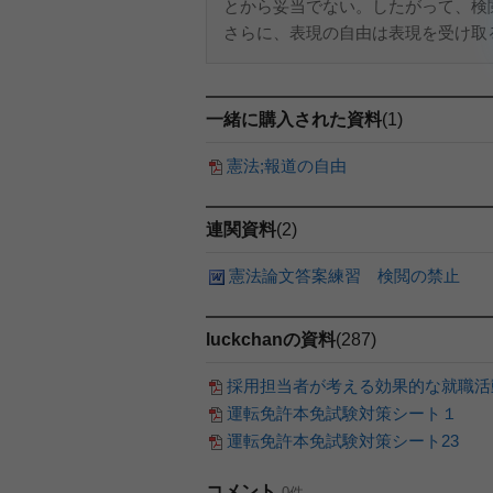
とから妥当でない。したがって、検
さらに、表現の自由は表現を受け取る
一緒に購入された資料
(1)
憲法;報道の自由
連関資料
(2)
憲法論文答案練習 検閲の禁止
luckchanの資料
(287)
採用担当者が考える効果的な就職活動
運転免許本免試験対策シート１
運転免許本免試験対策シート23
コメント
0件