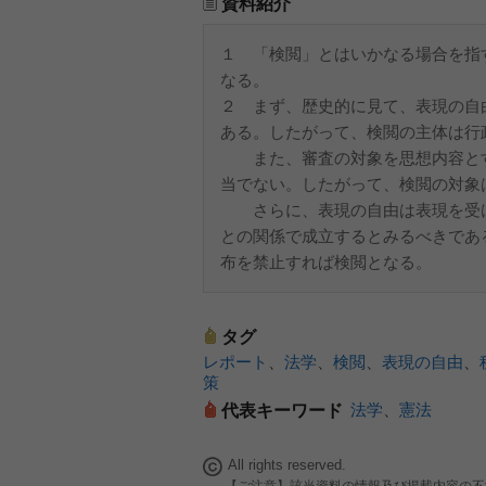
資料紹介
１ 「検閲」とはいかなる場合を指
なる。
２ まず、歴史的に見て、表現の自
ある。したがって、検閲の主体は行
また、審査の対象を思想内容とす
当でない。したがって、検閲の対象
さらに、表現の自由は表現を受け
との関係で成立するとみるべきであ
布を禁止すれば検閲となる。
タグ
レポート
、
法学
、
検閲
、
表現の自由
、
策
法学
、
憲法
代表キーワード
All rights reserved.
【ご注意】該当資料の情報及び掲載内容の不