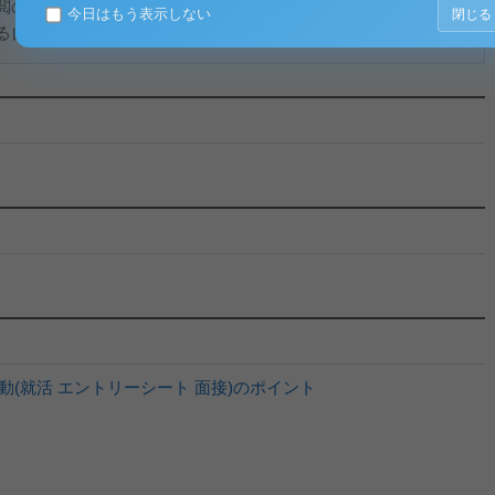
閲の対象は広く表現内容とすべきである。
今日はもう表示しない
閉じる
自由をも含むから、検閲は表現の伝達のみな...
(就活 エントリーシート 面接)のポイント