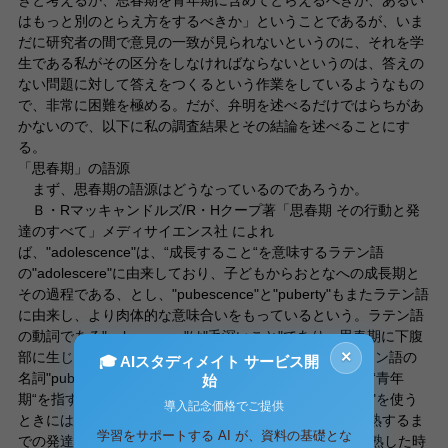
はもっと別のとらえ方をするべきか」ということであるが、いま
だに研究者の間で意見の一致が見られないというのに、それを学
生である私がその区分をしなければならないというのは、答えの
ない問題に対して答えをつくるという作業をしているようなもの
で、非常に困難を極める。だが、弁明を述べるだけではらちがあ
かないので、以下に私の調査結果とその結論を述べることにす
る。
「思春期」の語源
まず、思春期の語源はどうなっているのであろうか。
Ｂ・Rマッキャンドルズ/R・Hクープ著「思春期 その行動と発
達のすべて」メディサイエンス社 によれ
ば、"adolescence"は、“成長すること“を意味するラテン語
の"adolescere"に由来しており、子どもからおとなへの成長期と
その過程である、とし、"pubescence"と"puberty"もまたラテン語
に由来し、より肉体的な意味合いをもっているという。ラテン語
の動詞である"pubescence"は"毛深いこと"であり、思春期に下腹
×
部に生じる毛"pubes"に関連した言葉であるという。ラテン語の
🎓 AIスタディメイト サービス開
名詞"pubescence"は、体や顔の毛が完全に生えそろった“青年
始
期“を指すという。それゆえ、現代語である"pubescence"を使う
導入記念価格でご提供
ときには、それは下腹部に毛が生え始めてから性的に成熟するま
学習をサポートする AI が、資料の基礎とな
での発達過程を意味し、それに対し"puberty"は性的に成熟した時