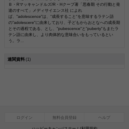
Ｂ・Rマッキャンドルズ/R・Hクープ著「思春期 その行動と発
達のすべて」メディサイエンス社 によれ
ば、"adolescence"は、“成長すること“を意味するラテン語
の"adolescere"に由来しており、子どもからおとなへの成長期
とその過程である、とし、"pubescence"と"puberty"もまたラ
テン語に由来し、より肉体的な意味合いをもっているとい
う。ラ...
連関資料
(1)
ログイン
無料会員登録
ヘルプ
ハッピーキャンパスホーム
|
利用規約