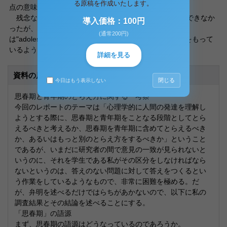
る原稿を作成いたします。
点の意味に限局される、という。
残念ながら、日本語の「思春期」の語源を知ることはできなか
導入価格：100円
ったが、どうやら「思春期」という言葉
(通常200円)
は"adolescence""pubescence""puberty"を混同した意味をもって
いるようである。
詳細を見る
資料の原本内容
閉じる
今日はもう表示しない
思春期と青年期のとらえ方に関する一考察
今回のレポートのテーマは「心理学的に人間の発達を理解し
ようとする際に、思春期と青年期をことなる段階としてとら
えるべきと考えるか、思春期を青年期に含めてとらえるべき
か、あるいはもっと別のとらえ方をするべきか」ということ
であるが、いまだに研究者の間で意見の一致が見られないと
いうのに、それを学生である私がその区分をしなければなら
ないというのは、答えのない問題に対して答えをつくるとい
う作業をしているようなもので、非常に困難を極める。だ
が、弁明を述べるだけではらちがあかないので、以下に私の
調査結果とその結論を述べることにする。
「思春期」の語源
まず、思春期の語源はどうなっているのであろうか。