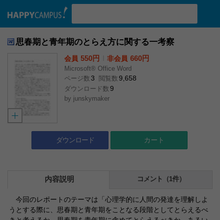
検索ワード入力
思春期と青年期のとらえ方に関する一考察
550円
l
660円
会員
非会員
Microsoft® Office Word
3
9,658
ページ数
閲覧数
9
ダウンロード数
by
junskymaker
ダウンロード
カート
内容説明
コメント（1件）
今回のレポートのテーマは「心理学的に人間の発達を理解しよ
うとする際に、思春期と青年期をことなる段階としてとらえるべ
きと考えるか、思春期を青年期に含めてとらえるべきか、あるい