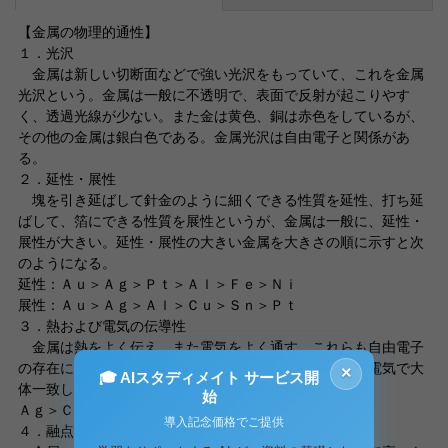
【金属の物理的通性】
１．光沢
金属は新しい切断面などで強い光沢をもっていて、これを金属
光沢という。金属は一般に不透明で、表面で反射が起こりやす
く、透過光線が少ない。また金は黄色、銅は赤色をしているが、
その他の金属は銀白色である。金属光沢は自由電子と関係があ
る。
２．延性・展性
塊を引き延ばして針金のように細くできる性質を延性、打ち延
ばして、箔にできる性質を展性というが、金属は一般に、延性・
展性が大きい。延性・展性の大きい金属を大きさの順に示すと次
のようになる。
延性：Ａｕ＞Ａｇ＞Ｐｔ＞Ａｌ＞Ｆｅ＞Ｎｉ
展性：Ａｕ＞Ａｇ＞Ａｌ＞Ｃｕ＞Ｓｎ＞Ｐｔ
３．熱および電気の伝導性
金属は熱をよく伝え、また電気をよく通す。これらも自由電子
の存在に基づく性質である。伝導度の大小の順は、熱と電気で大
×
🎓 AIスタディメイト サービス開
体一致している。特に大きい金属を大きさの順に示す。
始
Ａｇ＞Ｃｕ＞Ａｕ＞Ａｌ＞Ｍｇ＞Ｚｎ
導入記念価格でご提供
４．融点・沸点