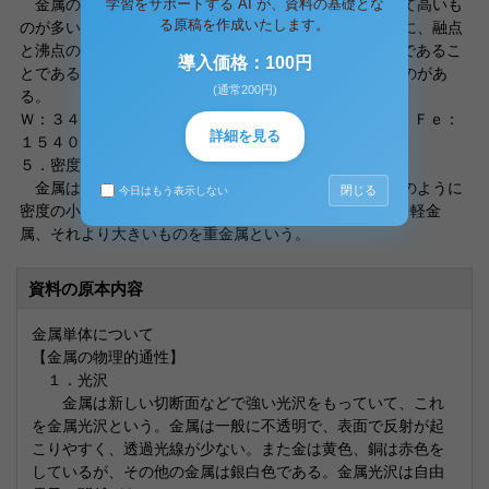
学習をサポートする AI が、資料の基礎とな
金属の融点・沸点は多少の例外もあるが、大体において高いも
る原稿を作成いたします。
のが多い。金属の融点・沸点の特徴は、高温であるほかに、融点
と沸点の差が大きく、だいたい５００〜１０００℃程度であるこ
導入価格：100円
とである。特に融点の高い金属としては、次のようなものがあ
(通常200円)
る。
Ｗ：３４００℃ Ｏｓ：３０４５℃ Ｐｔ：１７７０℃ Ｆｅ：
詳細を見る
１５４０℃
５．密度
金属は、一般に密度も大きい。しかし、アルカリ金属のように
閉じる
今日はもう表示しない
密度の小さいものもある。密度４ｇｃｍ−３以下の金属を軽金
属、それより大きいものを重金属という。
資料の原本内容
金属単体について
【金属の物理的通性】
１．光沢
金属は新しい切断面などで強い光沢をもっていて、これ
を金属光沢という。金属は一般に不透明で、表面で反射が起
こりやすく、透過光線が少ない。また金は黄色、銅は赤色を
しているが、その他の金属は銀白色である。金属光沢は自由