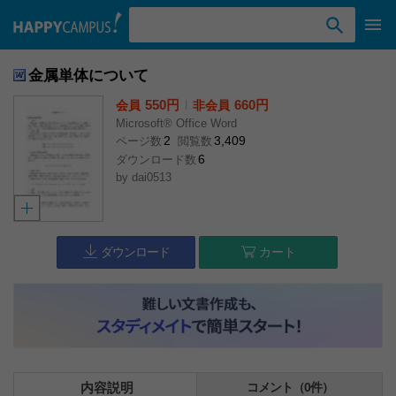
検索ワード入力
金属単体について
550円
l
660円
会員
非会員
Microsoft® Office Word
2
3,409
ページ数
閲覧数
6
ダウンロード数
by
dai0513
ダウンロード
カート
内容説明
コメント（0件）