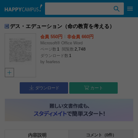
検索ワード入力
デス・エデューション（命の教育を考える）
550円
l
660円
会員
非会員
Microsoft® Office Word
1
2,748
ページ数
閲覧数
1
ダウンロード数
by
fearless
ダウンロード
カート
内容説明
コメント（0件）