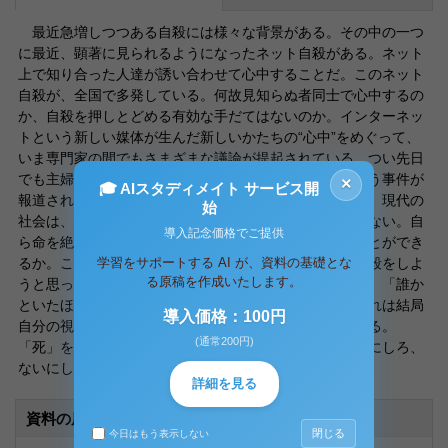
最近急増しつつある自殺には様々な背景がある。その中の一つ
に最近、顕著に見られるようになったネット自殺がある。ネット
上で知り合った人達が誘い合わせて心中することだ。このネット
自殺が、全国で多発している。何故見知らぬ者同士で心中するの
か、自殺を押しとどめる有効な手だてはないのか。インターネッ
トという新しい媒体が生んだ新しいかたちの“心中”をめぐって、
いま専門家の間でもさまざまな議論が提起されている。つい先日
でも主婦がネットで自殺志願者を募集し、自殺したという事件が
×
🎓 AIスタディメイト サービス開
報道されたのは記憶に新しいこととして認識されている。現代の
始
社会は、そういう社会であることを自覚しなければならない。自
導入記念価格でご提供
ら命を絶つまでに追い詰められた人をどうすれば救うことができ
学習をサポートする AI が、資料の基礎とな
るか。この問いの持つ意味はずっしりと重い。ネット自殺をしよ
る原稿を作成いたします。
うと思った人のアンケートからは「一人で死ぬのは怖い」「誰か
といたほうが安心する」と言った例が多い。しかし、これは結局
導入価格：100円
自分の視点からしか見えなくなっていることを示している。
(通常200円)
「死」を自分で判断し、それを実行するのが正常であるにしろ、
ないにしろ私は同感できない。
詳細を見る
資料の原本内容
閉じる
今日はもう表示しない