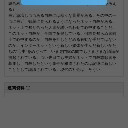
総合科目レポート「デス・エデューション（命の教育を考え
る）」
最近急増しつつある自殺には様々な背景がある。その中の一
つに最近、顕著に見られるようになったネット自殺がある。
ネット上で知り合った人達が誘い合わせて心中することだ。
このネット自殺が、全国で多発している。何故見知らぬ者同
士で心中するのか、自殺を押しとどめる有効な手だてはない
のか。インターネットという新しい媒体が生んだ新しいかた
ちの“心中”をめぐって、いま専門家の間でもさまざまな議論が
提起されている。つい先日でも主婦がネットで自殺志願者を
募集し、自殺したという事件が報道されたのは記憶に新しい
こととして認識されている。現代の社会は、そうい...
連関資料
(1)