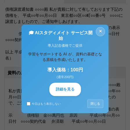
債権譲渡通知書 ○○○○殿 私が貴殿に対して有しております下記の
債権を、 平成○○年○○月○○日 東京都○○区○○町○○番○号 ○○○○に
譲渡しましたので、ご通知申しあげます。
記 譲渡債権の表示
×
🎓 AIスタディメイト サービス開
債権額 金○○萬円也 原因 平成○○年○○月○○日付
始
○○○○契約代金 弁済期 平成○○年○○月○○日
導入記念価格でご提供
以上 平成○○年○○月○○日 （住所） （氏
学習をサポートする AI が、資料の基礎とな
名） 印
る原稿を作成いたします。
導入価格：100円
資料の原本内容
(通常200円)
債権譲渡通知書 ○○○○殿
詳細を見る
私が貴殿に対して有しております下記の債権を、 平成○○年○○
月○○日 東京都○○区○○町○○番○号 ○○○○に譲渡しましたの
で、ご通知申しあげます。
閉じる
今日はもう表示しない
記 譲渡債権の表
示 債権額 金○○萬円也 原因 平成○○年○○月○○
日付 ○○○○契約代金 弁済期 平成○○年○○月○○日