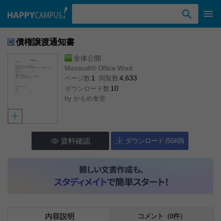
検索ワード入力
債権譲渡通知書
全体公開
Microsoft® Office Word
1
4,633
ページ数
閲覧数
10
ダウンロード数
by
かもめ食堂
資料確認
ダウンロード (55KB)
内容説明
コメント（0件）