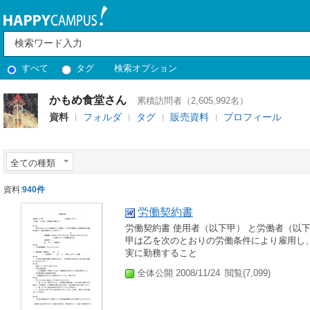
すべて
タグ
検索オプション
かもめ食堂さん
累積訪問者（2,605,992名）
資料
フォルダ
タグ
販売資料
プロフィール
全ての種類
資料:
940件
労働契約書
労働契約書 使用者（以下甲） と労働者（以
甲は乙を次のとおりの労働条件により雇用し
実に勤務すること
全体公開 2008/11/24
閲覧(7,099)