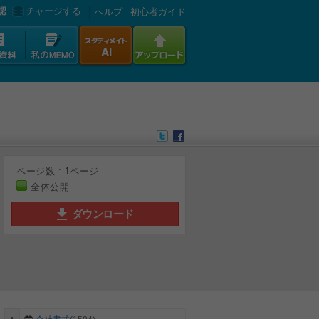
認
チャージする
へルプ
初心者ガイド
ページ数 :
1
ページ
全体公開
ダウンロード