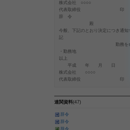
株式会社 ○○○○
代表取締役 印
辞 令
殿
今般、下記のとおり決定につき通知
記
勤務を命ず
・勤務地
以上
平成 年 月 日
株式会社 ○○○○
代表取締役 印
連関資料
(47)
辞令
辞令
辞令