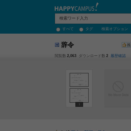
すべて
タグ
検索オプション
辞令
推
閲覧数
2,063
ダウンロード数
2
履歴確認
1