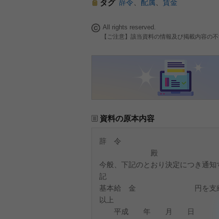
辞令
、
配属
、
賃金
タグ
All rights reserved.
【ご注意】該当資料の情報及び掲載内容の不
資料の原本内容
辞 令
殿
今般、下記のとおり決定につき通知
記
基本給 金 円を支給
以上
平成 年 月 日