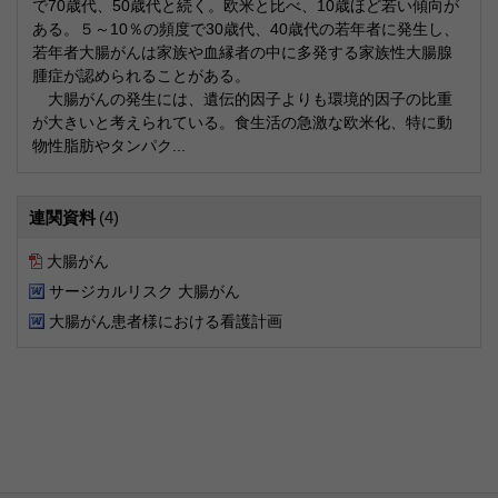
で70歳代、50歳代と続く。欧米と比べ、10歳ほど若い傾向が
ある。５～10％の頻度で30歳代、40歳代の若年者に発生し、
若年者大腸がんは家族や血縁者の中に多発する家族性大腸腺
腫症が認められることがある。
大腸がんの発生には、遺伝的因子よりも環境的因子の比重
が大きいと考えられている。食生活の急激な欧米化、特に動
物性脂肪やタンパク...
連関資料
(4)
大腸がん
サージカルリスク 大腸がん
大腸がん患者様における看護計画