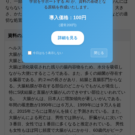
り、一部のポリープはがんになることがあるが、多くはがんには
学習をサポートする AI が、資料の基礎とな
る原稿を作成いたします。
ならない。ポリープが見つかった場合は専門医に相談し、大き
さ、かたち、色調を診てもらい、内視鏡的ポリープ切除などの適
導入価格：100円
切な処置を受ける必要がある。
(通常200円)
資料の原本内容
詳細を見る
ヘルスフード科学
閉じる
今日はもう表示しない
大腸がんについて
大腸と大腸がんの発生
大腸は消化吸収された残りの腸内容物をため、水分を吸収し
ながら大便にするところである。また、多くの細菌が存在す
る臓器である。約２mの長さがあり、結腸と直腸肛門からな
る。大腸粘膜が存在する部位のどこからでもがんが発生し、
特にS状結腸と直腸が大腸がんのできやすい部位といわれてい
る。 大腸がんは、日本人に増加傾向が著しいがんである。
年間の罹患数が1990年には６万人、1999年には９万人を超
え、2015年ごろには胃がんを抜くと予測されている。また、
大腸がんによる死亡は、男性では肺がん、肝臓がんに次いで
３番目、女性では１番目に多くなると推定されている。 男性
も女性もほぼ同じ頻度で大腸がんにかかり、60歳代がピーク