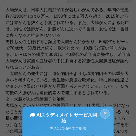
大腸がんは、日本人に増加傾向が著しいがんである。年間の罹患
数が1990年には６万人、1999年には９万人を超え、2015年ごろ
には胃がんを抜くと予測されている。また、大腸がんによる死亡
は、男性では肺がん、肝臓がんに次いで３番目、女性では１番目
に多くなると推定されている
男性も女性もほぼ同じ頻度で大腸がんにかかり、60歳代がピーク
で70歳代、50歳代と続く。欧米と比べ、10歳ほど若い傾向があ
る。５〜10％の頻度で30歳代、40歳代の若年者に発生し、若年者
大腸がんは家族や血縁者の中に多発する家族性大腸腺腫症が認め
られることがある。
大腸がんの発生には、遺伝的因子よりも環境的因子の比重が大
きいと考えられている。食生活の急激な欧米化、特に動物性脂肪
やタンパク質のとり過ぎが原因と考えられている。しかし、５％
前後の大腸がんは遺伝的素因で発症するとされている。
２．大腸がんの危険因子と治療
大腸がんにかかりやすい危険因子として、1) 大腸ポリープになっ
たことがある、2) 血縁者の中に大腸がんにかかった人がいる、3)
×
🎓 AIスタディメイト サービス開
長い間潰瘍性大腸炎にかかっている、4) 治りにくい痔瘻（じろ
始
う）などの因子が指摘されている。大腸ファイバースコープを用
導入記念価格でご提供
いた精度の高い検査では、大腸ポリープはかなりの頻度で見つか