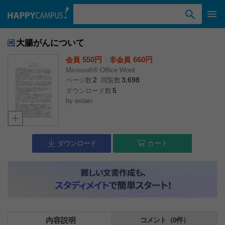
検索ワード入力
大腸がんについて
550円
l
660円
会員
非会員
Microsoft® Office Word
2
3,698
ページ数
閲覧数
5
ダウンロード数
by
extain
ダウンロード
カート
内容説明
コメント（0件）